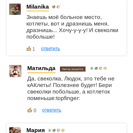
Milanika
Знаешь моё больное место,
котлеты, вот и дразнишь меня,
дразнишь... Хочу-у-у-у! И свеколки
побольше!
ответить
1
Матильда
Автор рецепта
Да, свеколка, Людок, это тебе не
кАКлеты! Полезнее будет! Бери
свеколки побольше, а котлеток
поменьше:topfinger:
0
ответить
Мария