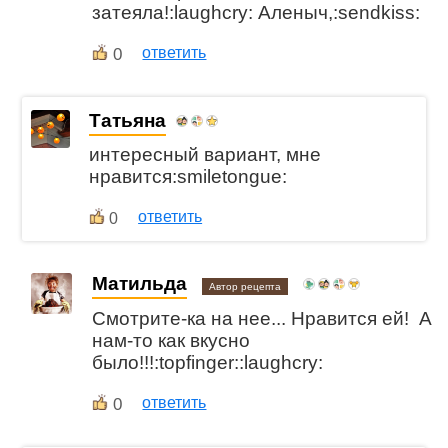
затеяла!:laughcry: Аленыч,:sendkiss:
0
ответить
Татьяна
интересный вариант, мне
нравится:smiletongue:
ответить
0
Матильда
Автор рецепта
Смотрите-ка на нее... Нравится ей! А
нам-то как вкусно
было!!!:topfinger::laughcry:
0
ответить