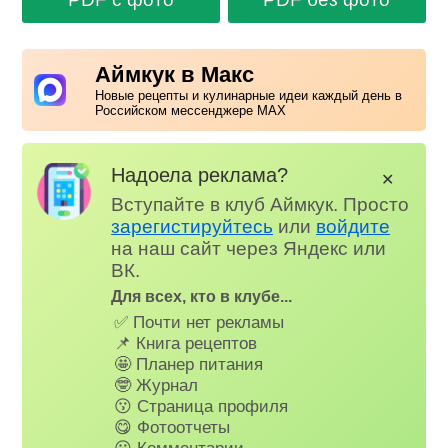
Аймкук в Макс
Новые рецепты и кулинарные идеи каждый день в
Российском мессенджере MAX
Надоела реклама?
✕
Вступайте в клуб Аймкук. Просто
зарегистируйтесь
или
войдите
на наш сайт через Яндекс или
ВК.
Для всех, кто в клубе...
✅ Почти нет рекламы
📌 Книга рецептов
🤩 Планер питания
🤓 Журнал
😗 Страница профиля
😋 Фотоотчеты