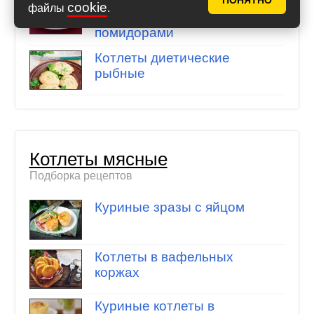
Котлеты, запечённые в
ПОНЯТНО
cookie
файлы
.
духовке с луком и
помидорами
Котлеты диетические
рыбные
Котлеты мясные
Подборка рецептов
Куриные зразы с яйцом
Котлеты в вафельных
коржах
Куриные котлеты в