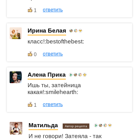
ответить
1
Ирина Белая
класс!:bestofthebest:
ответить
0
Алена Прика
Ишь ты, затейница
какая!:smilehearth:
ответить
1
Матильда
Автор рецепта
И не говори! Затеяла - так