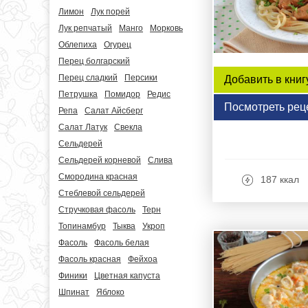
Лимон
Лук порей
Лук репчатый
Манго
Морковь
Облепиха
Огурец
Перец болгарский
Перец сладкий
Персики
Добавить в книг
Петрушка
Помидор
Редис
Посмотреть рец
Репа
Салат Айсберг
Салат Латук
Свекла
Сельдерей
Сельдерей корневой
Слива
Смородина красная
187 ккал
Стеблевой сельдерей
Стручковая фасоль
Терн
Топинамбур
Тыква
Укроп
Фасоль
Фасоль белая
Фасоль красная
Фейхоа
Финики
Цветная капуста
Шпинат
Яблоко