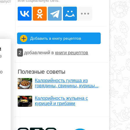
или социальную сеть.
 капуст
Добавить в книгу рецептов
и
2
добавлений в
книги рецептов
е
Полезные советы
то
Калорийность гуляша из
говядины, свинины, курицы...
Калорийность жульена с
курицей и грибами