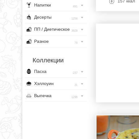
157 ккал
Напитки
491
Десерты
1256
ПП / Диетическое
3929
Разное
76
Коллекции
Пасха
237
Хэллоуин
31
Выпечка
1296