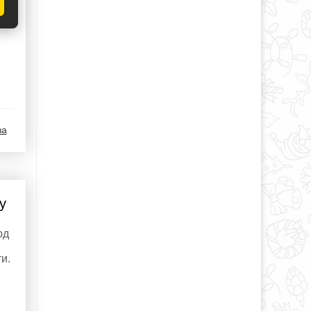
ва
у
юд
и.