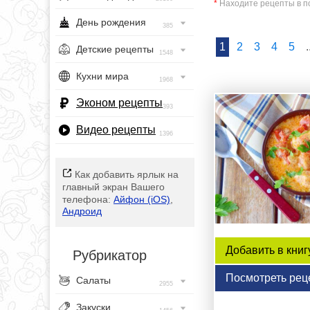
*
Находите рецепты в по
День рождения
385
1
2
3
4
5
.
Детские рецепты
1548
Кухни мира
1968
Эконом рецепты
393
Видео рецепты
1396
Как добавить ярлык на
главный экран Вашего
телефона:
Айфон (iOS)
,
Андроид
Добавить в книг
Рубрикатор
Посмотреть рец
Салаты
2955
Закуски