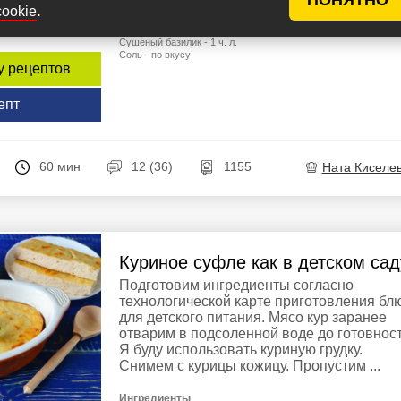
Ингредиенты
.
cookie
Куриная грудка - 600 г
Молотая сладкая паприка - 2 ст. л.
Сушеный базилик - 1 ч. л.
Соль - по вкусу
у рецептов
епт
60 мин
12 (36)
1155
Ната Киселе
Куриное суфле как в детском сад
Подготовим ингредиенты согласно
технологической карте приготовления бл
для детского питания. Мясо кур заранее
отварим в подсоленной воде до готовност
Я буду использовать куриную грудку.
Снимем с курицы кожицу. Пропустим ...
Ингредиенты