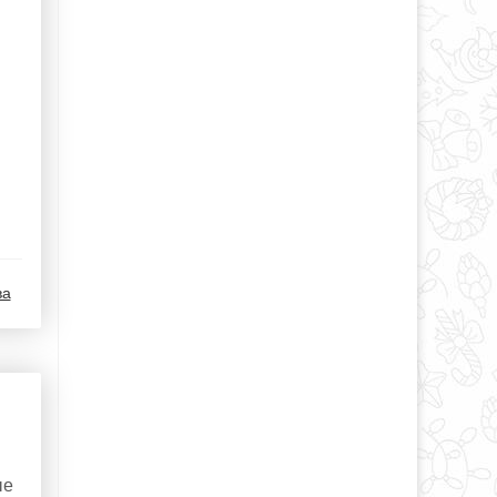
ва
ые