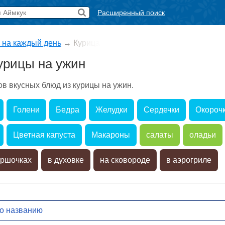
Расширенный поиск
 на каждый день
→
Курица
урицы на ужин
в вкусных блюд из курицы на ужин.
Голени
Бедра
Желудки
Сердечки
Окороч
Цветная капуста
Макароны
салаты
оладьи
оршочках
в духовке
на сковороде
в аэрогриле