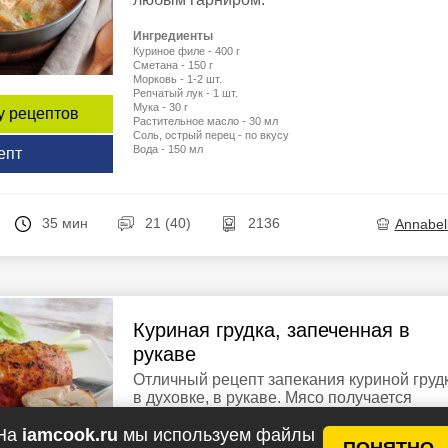
Ингредиенты
Куриное филе - 400 г
Сметана - 150 г
Морковь - 1-2 шт.
Репчатый лук - 1 шт.
Мука - 30 г
у рецептов
Растительное масло - 30 мл
Соль, острый перец - по вкусу
Вода - 150 мл
епт
35 мин
21 (40)
2136
Annabel
Куриная грудка, запеченная в
рукаве
Отличный рецепт запекания куриной груд
в духовке, в рукаве. Мясо получается
сочным, мягким и сохраняет всю пользу.
На
iamcook.ru
мы используем файлы
ПОНЯТНО