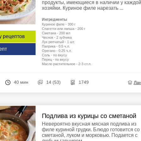
продукты, имеющиеся в наличии у каждо
хозяйки. Куриное филе нарезать ...
Ингредиенты
Куриное филе - 300 г
Спагетти или лапша - 200 г
Сметана - 200 мл
у рецептов
Чеснок - 2 зубчика
Лук репчатый - 1 шт.
Паприка - 0.5 ч.л.
епт
Орегано - 0.25 ч.л.
Соль - по вкусу
Перец - по вкусу
Масло растительное - 2-3 ст.л.
40 мин
14 (53)
1749
Ла
Подлива из курицы со сметаной
Невероятно вкусная мясная подлива из
филе куриной грудки. Блюдо готовится со
сметаной, луком и морковью. Подается с
любым гарниром.