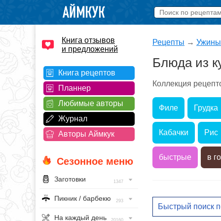
Книга отзывов
Рецепты
→
Ужины
и предложений
Блюда из к
Книга рецептов
Коллекция рецепто
Планнер
Любимые авторы
Филе
Грудка
Журнал
Кабачки
Рис
Авторы Аймкук
быстрые
в г
Сезонное меню
Заготовки
1347
Пикник / барбекю
293
На каждый день
20160