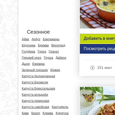
Сезонное
Добавить в книг
Айва
Арбуз
Баклажаны
Брусника
Брюква
Виноград
Посмотреть рец
Голубика
Горох
Гранат
Грецкий орех
Груша
Дайкон
Дыня
Ежевика
151 ккал
Зеленый горошек
Инжир
Капуста белокочанная
Капуста Брокколи
Капуста Брюссельская
Капуста кольраби
Капуста пекинская
Капуста савойская
Картофель
Киви
Кизил
Клюква
Кукуруза