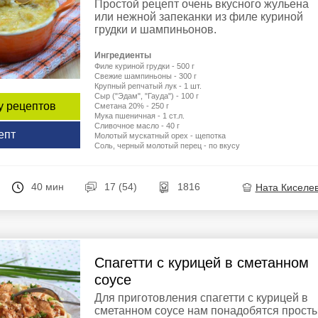
Простой рецепт очень вкусного жульена
или нежной запеканки из филе куриной
грудки и шампиньонов.
Ингредиенты
Филе куриной грудки - 500 г
Свежие шампиньоны - 300 г
Крупный репчатый лук - 1 шт.
Сыр ("Эдам", "Гауда") - 100 г
у рецептов
Сметана 20% - 250 г
Мука пшеничная - 1 ст.л.
Сливочное масло - 40 г
епт
Молотый мускатный орех - щепотка
Соль, черный молотый перец - по вкусу
40 мин
17 (54)
1816
Ната Киселе
Спагетти с курицей в сметанном
соусе
Для приготовления спагетти с курицей в
сметанном соусе нам понадобятся прост