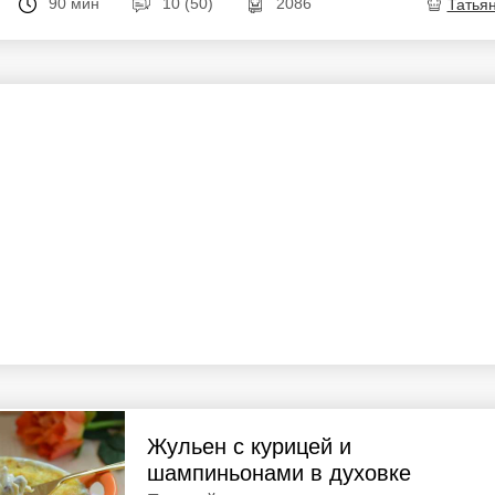
90 мин
10 (50)
2086
Татья
Жульен с курицей и
шампиньонами в духовке