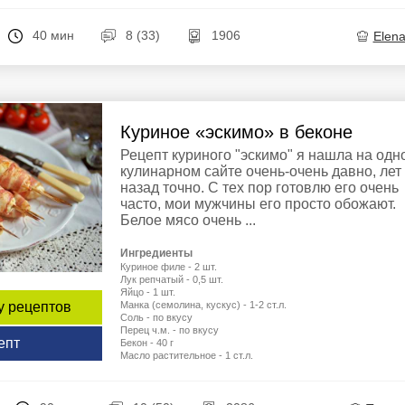
40 мин
8 (33)
1906
Elen
Куриное «эскимо» в беконе
Рецепт куриного "эскимо" я нашла на одн
кулинарном сайте очень-очень давно, лет
назад точно. С тех пор готовлю его очень
часто, мои мужчины его просто обожают.
Белое мясо очень ...
Ингредиенты
Куриное филе - 2 шт.
Лук репчатый - 0,5 шт.
Яйцо - 1 шт.
Манка (семолина, кускус) - 1-2 ст.л.
у рецептов
Соль - по вкусу
Перец ч.м. - по вкусу
епт
Бекон - 40 г
Масло растительное - 1 ст.л.