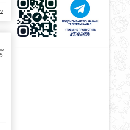
aV
ом
 5