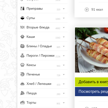
1456
Приправы
91 ккал
320
Супы
1083
Вторые блюда
4682
Каши
1543
Блины / Оладьи
965
Пироги / Пирожки
2134
Кексы
563
Печенье
728
Добавить в книг
Хлеб / Лепешки
433
Посмотреть рец
Пицца
260
Торты
801