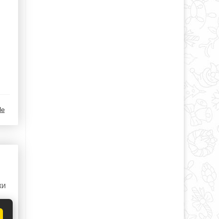
le
ки