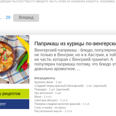
дборке быстро! Просто введите часть слова из названия рецепта, например:
..
29
Вперед
Паприкаш из курицы по-венгерск
Венгерский паприкаш - блюдо, популярно
не только в Венгрии, но и в Австрии, в той
ее части, которая с Венгрией граничит. А
популярен паприкаш потому, что блюдо э
довольно ароматное, ...
Ингредиенты
Куриное филе - 1 шт.
Сладкий перец красный (болгарский) - 1 шт. (крупный)
Помидор - 1 шт. (крупный)
Лук репчатый - 1 шт.
у рецептов
Мука - 1 ст.л.
Сметана (йогурт) - 1 ст.л.
епт
Паприка сладкая молотая красная - 1 ч.л.
Соль и перец - по вкусу
Растительное масло - 1 ст.л.