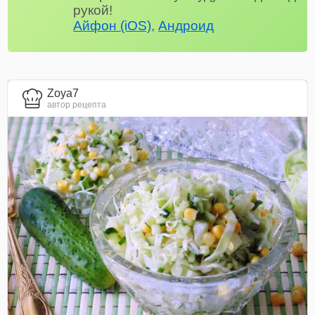
рукой!
Айфон (iOS)
,
Андроид
Zoya7
автор рецепта