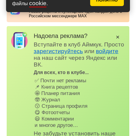
ПОНЯТНО
cookie
файлы
.
Аймкук в Макс
Новые рецепты и кулинарные идеи каждый день в
Российском мессенджере MAX
Надоела реклама?
✕
Вступайте в клуб Аймкук. Просто
зарегистируйтесь
или
войдите
на наш сайт через Яндекс или
ВК.
Для всех, кто в клубе...
✅ Почти нет рекламы
📌 Книга рецептов
🤩 Планер питания
🤓 Журнал
😗 Страница профиля
😋 Фотоотчеты
😃 Комментарии
и многое другое…
Не забудьте установить наше