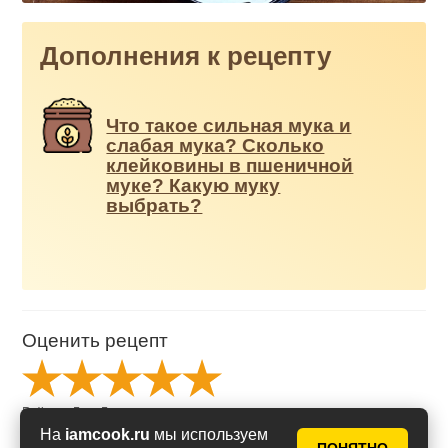
Дополнения к рецепту
Что такое сильная мука и
слабая мука? Сколько
клейковины в пшеничной
муке? Какую муку
выбрать?
Оценить рецепт
Рейтинг
5
из
5
на основе
6
голосов
На
iamcook.ru
мы используем