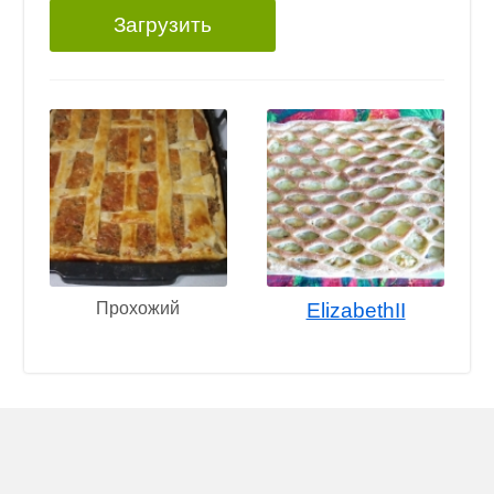
Загрузить
Прохожий
ElizabethII