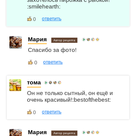
:smilehearth:
ответить
0
Мария
Автор рецепта
Спасибо за фото!
0
ответить
тома
Он не только сытный, он ещё и
очень красивый!:bestofthebest:
ответить
0
Мария
Автор рецепта