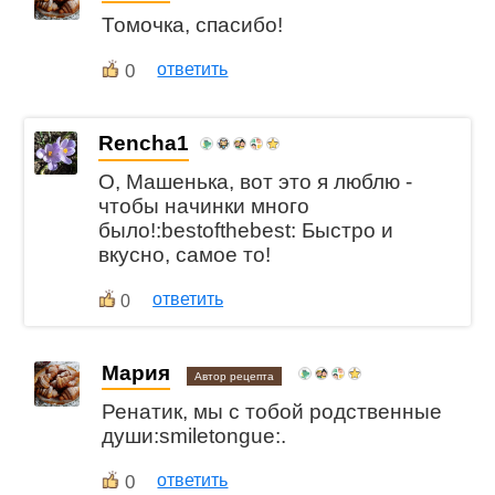
Томочка, спасибо!
0
ответить
Rencha1
О, Машенька, вот это я люблю -
чтобы начинки много
было!:bestofthebest: Быстро и
вкусно, самое то!
ответить
0
Мария
Автор рецепта
Ренатик, мы с тобой родственные
души:smiletongue:.
0
ответить