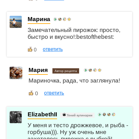
Марина
Замечательный пирожок: просто,
быстро и вкусно!:bestofthebest:
ответить
0
Мария
Автор рецепта
Мариночка, рада, что заглянула!
0
ответить
ElizabethII
Гений кулинарии
У меня и тесто дрожжевое, и рыба -
горбуша))). Ну уж очень мне
захотелось пирожка с рыбкой!