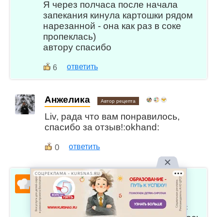
Я через полчаса после начала
запекания кинула картошки рядом
нарезанной - она как раз в соке
пропеклась)
автору спасибо
ответить
6
Анжелика
Автор рецепта
Liv, рада что вам понравилось,
спасибо за отзыв!:okhand:
0
ответить
СОЦРЕКЛАМА • KURSNA5.RU
Инна
Спасибо, оооочень вкусно,
ароматно и быстро! Мясо было с