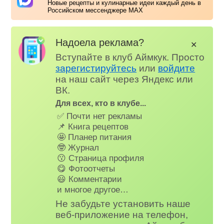
Новые рецепты и кулинарные идеи каждый день в
Российском мессенджере MAX
Надоела реклама?
✕
Вступайте в клуб Аймкук. Просто
зарегистируйтесь
или
войдите
на наш сайт через Яндекс или
ВК.
Для всех, кто в клубе...
✅ Почти нет рекламы
📌 Книга рецептов
🤩 Планер питания
🤓 Журнал
😗 Страница профиля
😋 Фотоотчеты
😃 Комментарии
и многое другое…
Не забудьте установить наше
веб-приложение на телефон,