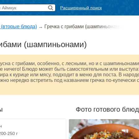
Расширенный поиск
 (вторые блюда)
→
Гречка с грибами (шампиньонами)
рибами (шампиньонами)
кусна с грибами, особенно, с лесными, но и с шампиньонами
е ничего! Блюдо может быть самостоятельным или выступа
нира к курице или мясу, подходит в меню для поста. В народ
жно нередко встретить под названием гречка по-купечески 
ы
Фото готового блю
н
200-250 г