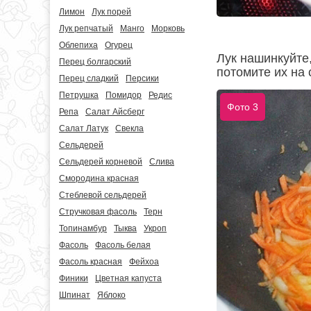
Лимон
Лук порей
Лук репчатый
Манго
Морковь
Облепиха
Огурец
Лук нашинкуйте,
Перец болгарский
потомите их на 
Перец сладкий
Персики
Петрушка
Помидор
Редис
Фото 3
Репа
Салат Айсберг
Салат Латук
Свекла
Сельдерей
Сельдерей корневой
Слива
Смородина красная
Стеблевой сельдерей
Стручковая фасоль
Терн
Топинамбур
Тыква
Укроп
Фасоль
Фасоль белая
Фасоль красная
Фейхоа
Финики
Цветная капуста
Шпинат
Яблоко