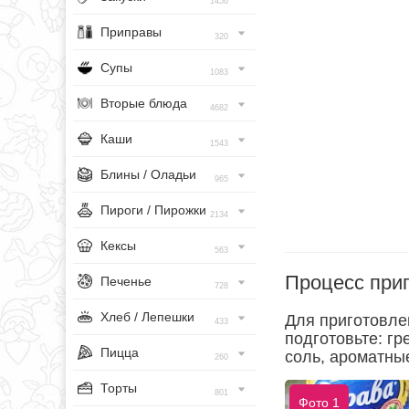
1456
Приправы
320
Супы
1083
Вторые блюда
4682
Каши
1543
Блины / Оладьи
965
Пироги / Пирожки
2134
Кексы
563
Процесс при
Печенье
728
Хлеб / Лепешки
Для приготовле
433
подготовьте: гр
Пицца
соль, ароматные
260
Торты
801
Фото 1