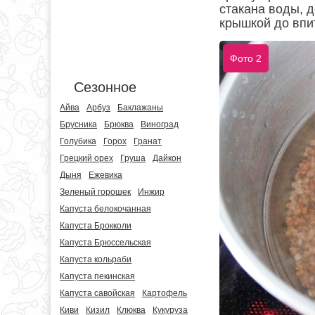
стакана воды, д
крышкой до впи
Фото 2
Сезонное
Айва
Арбуз
Баклажаны
Брусника
Брюква
Виноград
Голубика
Горох
Гранат
Грецкий орех
Груша
Дайкон
Дыня
Ежевика
Зеленый горошек
Инжир
Капуста белокочанная
Капуста Брокколи
Капуста Брюссельская
Капуста кольраби
Капуста пекинская
Капуста савойская
Картофель
Киви
Кизил
Клюква
Кукуруза