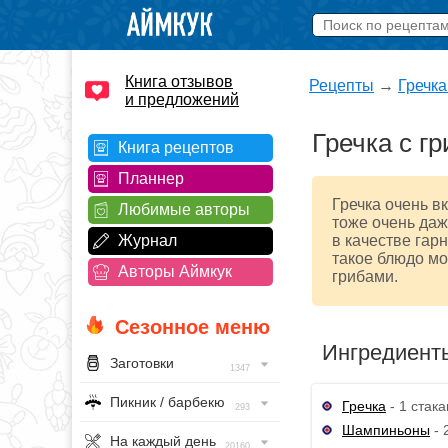
Книга отзывов
Рецепты
→
Гречка
и предложений
Гречка с г
Книга рецептов
Планнер
Гречка очень в
Любимые авторы
тоже очень даж
Журнал
в качестве гар
такое блюдо мо
Авторы Аймкук
грибами.
Сезонное меню
Ингредиент
Заготовки
1347
Пикник / барбекю
Гречка
- 1 стака
293
Шампиньоны
- 
На каждый день
20160