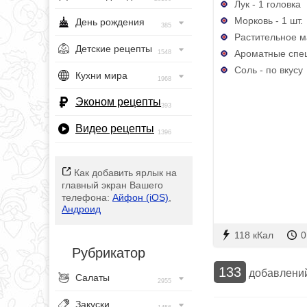
Лук - 1 головка
Морковь - 1 шт.
День рождения
385
Растительное м
Детские рецепты
Ароматные специ
1548
Соль - по вкусу
Кухни мира
1968
Эконом рецепты
393
Видео рецепты
1396
Как добавить ярлык на
главный экран Вашего
телефона:
Айфон (iOS)
,
Андроид
118 кКал
0
Рубрикатор
133
добавлени
Салаты
2955
Закуски