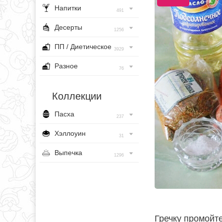
Напитки
491
Десерты
1256
ПП / Диетическое
3929
Разное
76
Коллекции
Пасха
237
Хэллоуин
31
Выпечка
1296
Гречку промойте