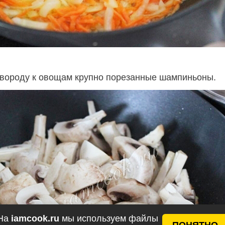
овороду к овощам крупно порезанные шампиньоны.
На
iamcook.ru
мы используем файлы
ПОНЯТНО