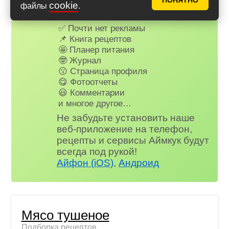
ПОНЯТНО
ВК.
cookie
файлы
.
Для всех, кто в клубе...
✅ Почти нет рекламы
📌 Книга рецептов
🤩 Планер питания
🤓 Журнал
😗 Страница профиля
😋 Фотоотчеты
😃 Комментарии
и многое другое…
Не забудьте установить наше
веб-приложение на телефон,
рецепты и сервисы Аймкук будут
всегда под рукой!
Айфон (iOS)
,
Андроид
Мясо тушеное
Подборка рецептов