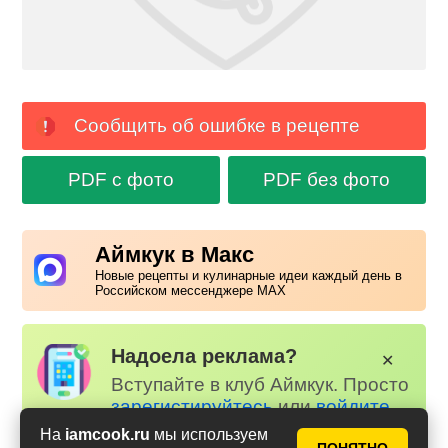
Сообщить об ошибке в рецепте
PDF с фото
PDF без фото
Аймкук в Макс
Новые рецепты и кулинарные идеи каждый день в
Российском мессенджере MAX
Надоела реклама?
✕
Вступайте в клуб Аймкук. Просто
зарегистируйтесь
или
войдите
на наш сайт через Яндекс или
На
iamcook.ru
мы используем