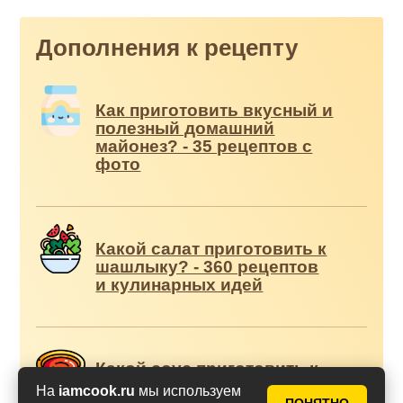
Дополнения к рецепту
Как приготовить вкусный и
полезный домашний
майонез? - 35 рецептов с
фото
Какой салат приготовить к
шашлыку? - 360 рецептов
и кулинарных идей
Какой соус приготовить к
шашлыку? - 60 рецептов
На
iamcook.ru
мы используем