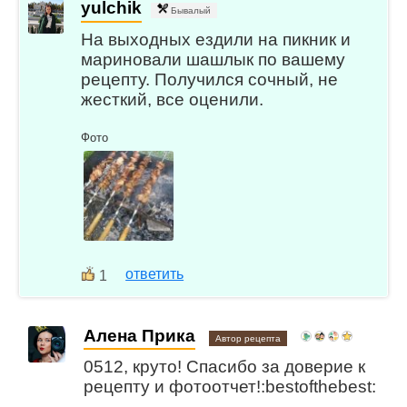
yulchik
Бывалый
На выходных ездили на пикник и
мариновали шашлык по вашему
рецепту. Получился сочный, не
жесткий, все оценили.
Фото
ответить
1
Алена Прика
Автор рецепта
0512, круто! Спасибо за доверие к
рецепту и фотоотчет!:bestofthebest: