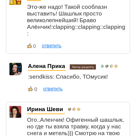
Это-же надо! Такой сооблазн
выставить! Шашлык просто
великолепнейший! Браво
Алёнчик!:clapping::clapping::clapping
:
ответить
0
Алена Прика
Автор рецепта
:sendkiss: Спасибо, ТОмусик!
0
ответить
Ирина Шеви
Ого..Аленчик! Офигенный шашлык,
но где ты взяла травку, когда у нас
снега и метель))) Смотрю на твою