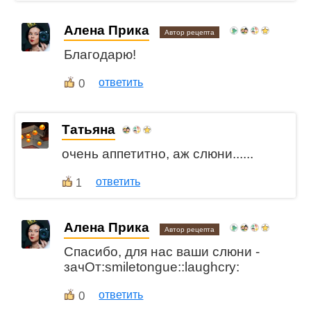
Алена Прика
Автор рецепта
Благодарю!
0
ответить
Татьяна
очень аппетитно, аж слюни......
ответить
1
Алена Прика
Автор рецепта
Спасибо, для нас ваши слюни -
зачОт:smiletongue::laughcry:
0
ответить