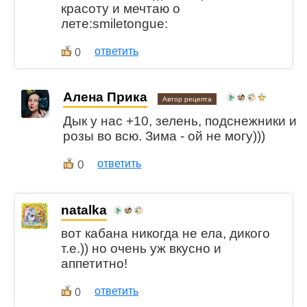
красоту и мечтаю о
лете:smiletongue:
ответить
0
Алена Прика
Автор рецепта
Дык у нас +10, зелень, подснежники и
розы во всю. Зима - ой не могу)))
0
ответить
natalka
вот кабана никогда не ела, дикого
т.е.)) но очень уж вкусно и
аппетитно!
ответить
0