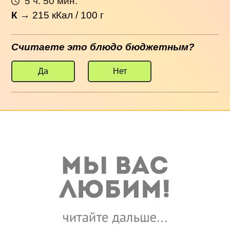
5 ч. 50 мин.
К
→
215
кКал / 100 г
Считаете это блюдо бюджетным?
Да
Нет