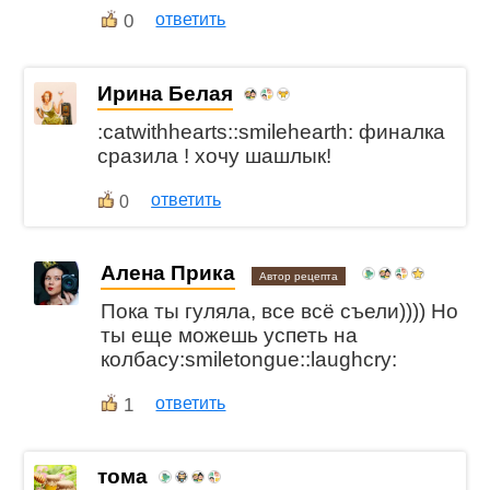
0
ответить
Ирина Белая
:catwithhearts::smilehearth: финалка
сразила ! хочу шашлык!
ответить
0
Алена Прика
Автор рецепта
Пока ты гуляла, все всё съели)))) Но
ты еще можешь успеть на
колбасу:smiletongue::laughcry:
1
ответить
тома