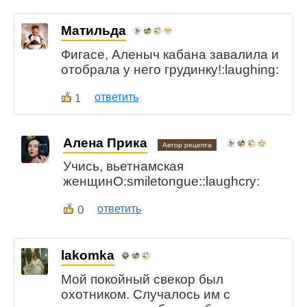
Матильда
Фигасе, Аленыч кабана завалила и
отобрала у него грудинку!:laughing:
ответить
1
Алена Прика
Автор рецепта
Учись, вьетнамская
женщинО:smiletongue::laughcry:
0
ответить
lakomka
Мой покойный свекор был
охотником. Случалось им с