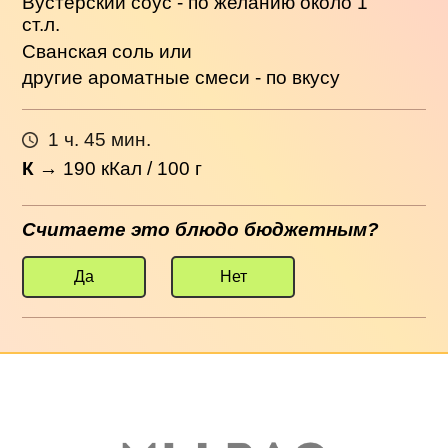
Вустерский соус - по желанию около 1
ст.л.
Сванская соль или
другие ароматные смеси - по вкусу
1 ч. 45 мин.
К
→
190
кКал / 100 г
Считаете это блюдо бюджетным?
Да
Нет