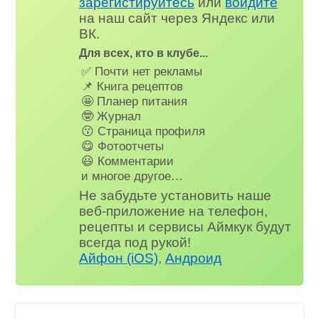
зарегистируйтесь
или
войдите
на наш сайт через Яндекс или
ВК.
Для всех, кто в клубе...
✅ Почти нет рекламы
📌 Книга рецептов
🤩 Планер питания
🤓 Журнал
😗 Страница профиля
😋 Фотоотчеты
😃 Комментарии
и многое другое…
Не забудьте установить наше
веб-приложение на телефон,
рецепты и сервисы Аймкук будут
всегда под рукой!
Айфон (iOS)
,
Андроид