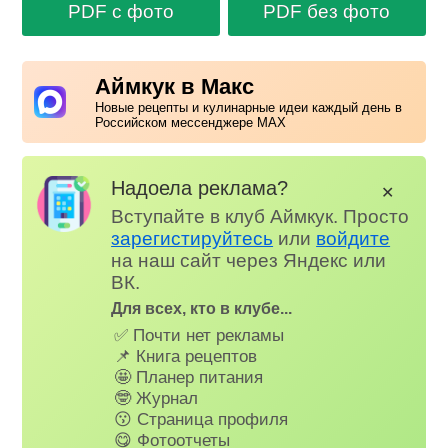
PDF с фото
PDF без фото
Аймкук в Макс
Новые рецепты и кулинарные идеи каждый день в
Российском мессенджере MAX
Надоела реклама?
✕
Вступайте в клуб Аймкук. Просто
зарегистируйтесь
или
войдите
на наш сайт через Яндекс или
ВК.
Для всех, кто в клубе...
✅ Почти нет рекламы
📌 Книга рецептов
🤩 Планер питания
🤓 Журнал
😗 Страница профиля
😋 Фотоотчеты