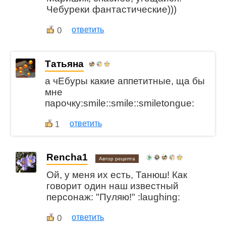
Чебуреки фантастические)))
0
ответить
Татьяна
а чЕбуры какие аппетитные, ща бы
мне
парочку:smile::smile::smiletongue:
ответить
1
Rencha1
Автор рецепта
Ой, у меня их есть, Танюш! Как
говорит один наш известный
персонаж: "Пуляю!" :laughing:
0
ответить