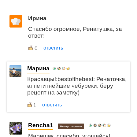
Ирина
Спасибо огромное, Ренатушка, за
ответ!
0
ответить
Марина
Красавцы!:bestofthebest: Ренаточка,
аппетитнейшие чебуреки, беру
рецепт на заметку)
ответить
1
Rencha1
Автор рецепта
Маришик, спасибо, угощайся!