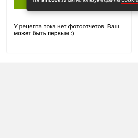
На
iamcook.ru
мы используем файлы
Загрузить
У рецепта пока нет фотоотчетов, Ваш
может быть первым :)