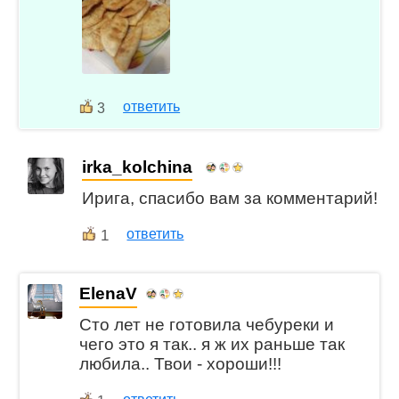
ответить
3
irka_kolchina
Ирига, спасибо вам за комментарий!
1
ответить
ElenaV
Сто лет не готовила чебуреки и
чего это я так.. я ж их раньше так
любила.. Твои - хороши!!!