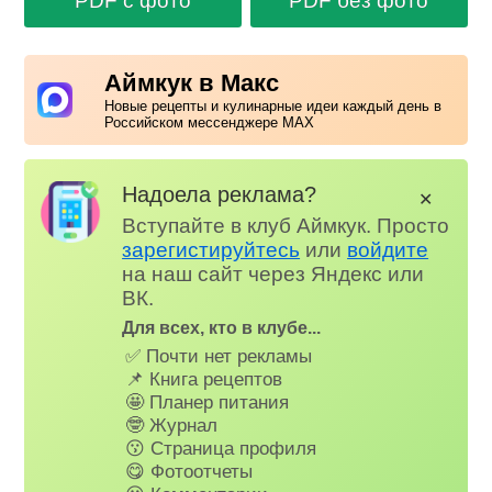
PDF с фото
PDF без фото
Аймкук в Макс
Новые рецепты и кулинарные идеи каждый день в
Российском мессенджере MAX
Надоела реклама?
✕
Вступайте в клуб Аймкук. Просто
зарегистируйтесь
или
войдите
на наш сайт через Яндекс или
ВК.
Для всех, кто в клубе...
✅ Почти нет рекламы
📌 Книга рецептов
🤩 Планер питания
🤓 Журнал
😗 Страница профиля
😋 Фотоотчеты