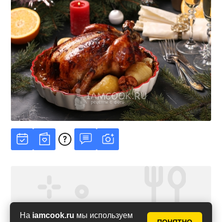
На
iamcook.ru
мы используем