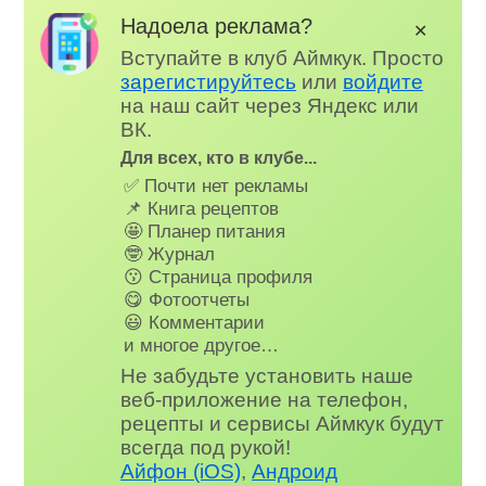
Надоела реклама?
✕
Вступайте в клуб Аймкук. Просто
зарегистируйтесь
или
войдите
на наш сайт через Яндекс или
ВК.
Для всех, кто в клубе...
✅ Почти нет рекламы
📌 Книга рецептов
🤩 Планер питания
🤓 Журнал
😗 Страница профиля
😋 Фотоотчеты
😃 Комментарии
и многое другое…
Не забудьте установить наше
веб-приложение на телефон,
рецепты и сервисы Аймкук будут
всегда под рукой!
Айфон (iOS)
,
Андроид