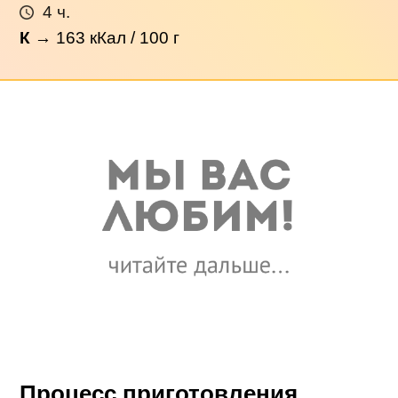
4 ч.
К
→
163
кКал / 100 г
Процесс приготовления