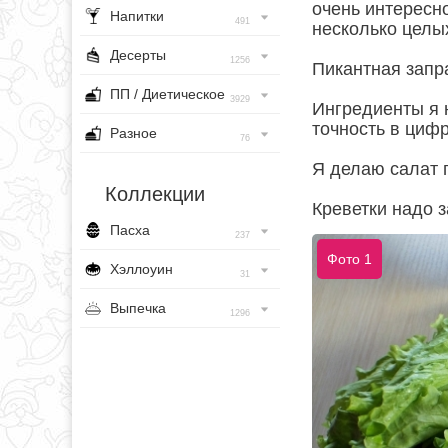
очень интересно
Напитки
491
несколько целых
Десерты
1256
Пикантная запр
ПП / Диетическое
3929
Ингредиенты я 
точность в цифр
Разное
76
Я делаю салат п
Коллекции
Креветки надо 
Пасха
237
Фото 1
Хэллоуин
31
Выпечка
1296