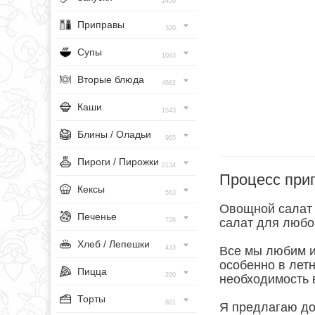
1456
Приправы
320
Супы
1083
Вторые блюда
4682
Каши
1543
Блины / Оладьи
965
Пироги / Пирожки
2134
Процесс при
Кексы
563
Овощной салат 
Печенье
салат для любог
728
Хлеб / Лепешки
433
Все мы любим и
особенно в летн
Пицца
260
необходимость 
Торты
801
Я предлагаю до