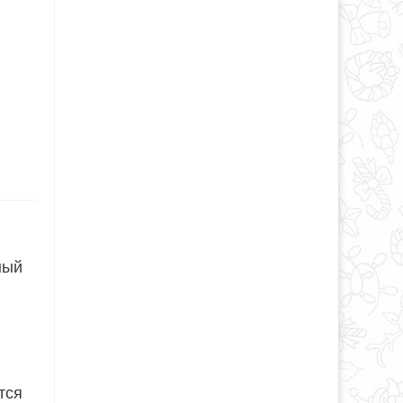
ный
тся