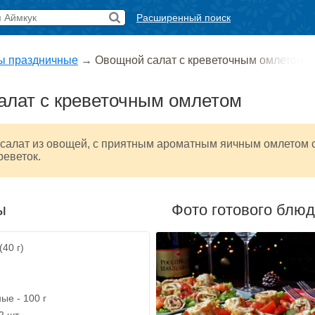
Расширенный поиск
ы праздничные
→
Овощной салат с креветочным омлетом
алат с креветочным омлетом
 салат из овощей, с приятным ароматным яичным омлетом 
еветок.
ы
Фото готового блю
(40 г)
ые - 100 г
2 шт.