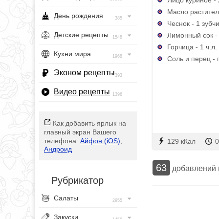
Масло раститель
День рождения
385
Чеснок - 1 зубч
Детские рецепты
Лимонный сок - 
1548
Горчица - 1 ч.л.
Кухни мира
1968
Соль и перец - 
Эконом рецепты
393
Видео рецепты
1396
Как добавить ярлык на
главный экран Вашего
телефона:
Айфон (iOS)
,
129 кКал
0
Андроид
63
добавлений
Рубрикатор
Салаты
2955
Закуски