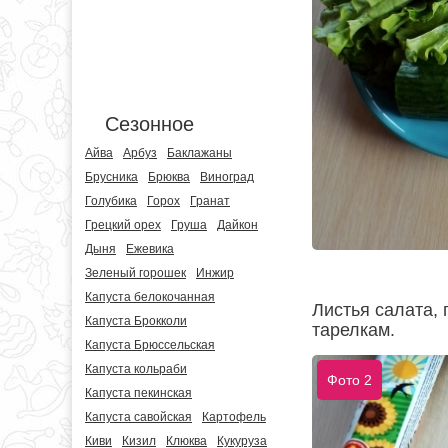
Сезонное
Айва
Арбуз
Баклажаны
Брусника
Брюква
Виноград
Голубика
Горох
Гранат
Грецкий орех
Груша
Дайкон
Дыня
Ежевика
Зеленый горошек
Инжир
Капуста белокочанная
Листья салата, 
Капуста Брокколи
тарелкам.
Капуста Брюссельская
Капуста кольраби
Фото 2
Капуста пекинская
Капуста савойская
Картофель
Киви
Кизил
Клюква
Кукуруза