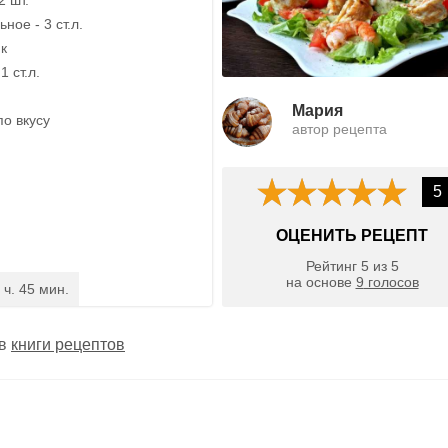
ное - 3 ст.л.
ик
1 ст.л.
Мария
по вкусу
автор рецепта
5
ОЦЕНИТЬ РЕЦЕПТ
Рейтинг
5
из
5
на основе
9
голосов
 ч. 45 мин.
 в
книги рецептов