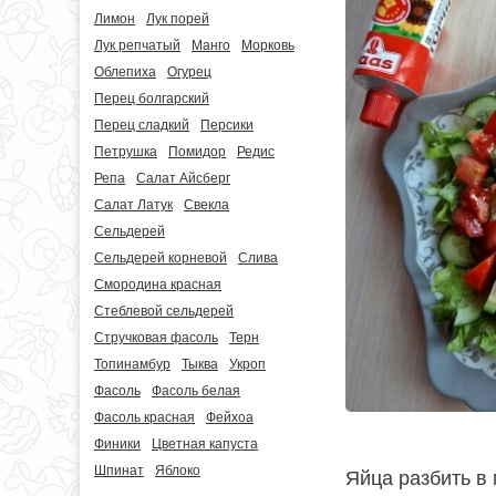
Лимон
Лук порей
Лук репчатый
Манго
Морковь
Облепиха
Огурец
Перец болгарский
Перец сладкий
Персики
Петрушка
Помидор
Редис
Репа
Салат Айсберг
Салат Латук
Свекла
Сельдерей
Сельдерей корневой
Слива
Смородина красная
Стеблевой сельдерей
Стручковая фасоль
Терн
Топинамбур
Тыква
Укроп
Фасоль
Фасоль белая
Фасоль красная
Фейхоа
Финики
Цветная капуста
Шпинат
Яблоко
Яйца разбить в 