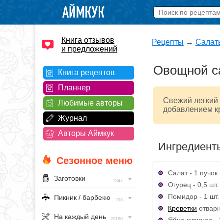
Книга отзывов
Рецепты
→
Салат
и предложений
Овощной с
Книга рецептов
Планнер
Свежий легкий
Любимые авторы
добавлением кр
Журнал
Авторы Аймкук
Ингредиент
Сезонное меню
Салат - 1 пучок 
Заготовки
1347
Огурец - 0,5 шт.
Помидор - 1 шт.
Пикник / барбекю
293
Креветки
отварн
На каждый день
Яйцо куриное - 
20160