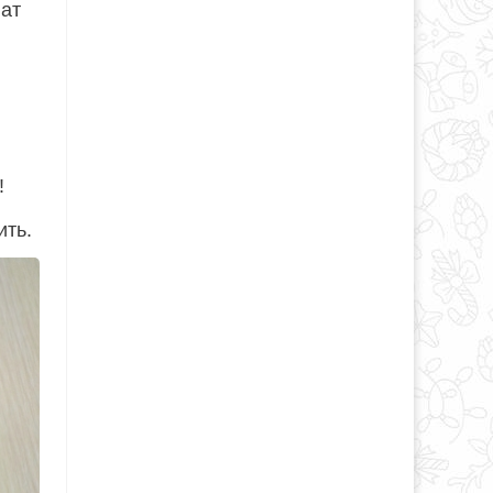
лат
!
ить.