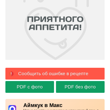
Сообщить об ошибке в рецепте
PDF с фото
PDF без фото
Аймкук в Макс