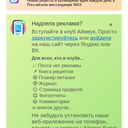
Новые рецепты и кулинарные идеи каждый день в
Российском мессенджере MAX
Надоела реклама?
✕
Вступайте в клуб Аймкук. Просто
зарегистируйтесь
или
войдите
на наш сайт через Яндекс или
ВК.
Для всех, кто в клубе...
✅ Почти нет рекламы
📌 Книга рецептов
🤩 Планер питания
🤓 Журнал
😗 Страница профиля
😋 Фотоотчеты
😃 Комментарии
и многое другое…
Не забудьте установить наше
веб-приложение на телефон,
рецепты и сервисы Аймкук будут