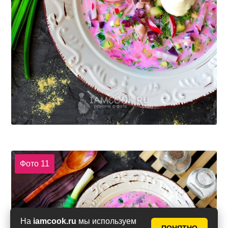
Фото 11
На
iamcook.ru
мы используем