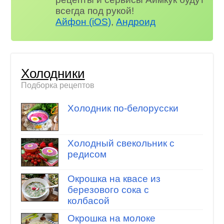
всегда под рукой!
Айфон (iOS)
,
Андроид
Холодники
Подборка рецептов
Холодник по-белорусски
Холодный свекольник с
редисом
Окрошка на квасе из
березового сока с
колбасой
Окрошка на молоке