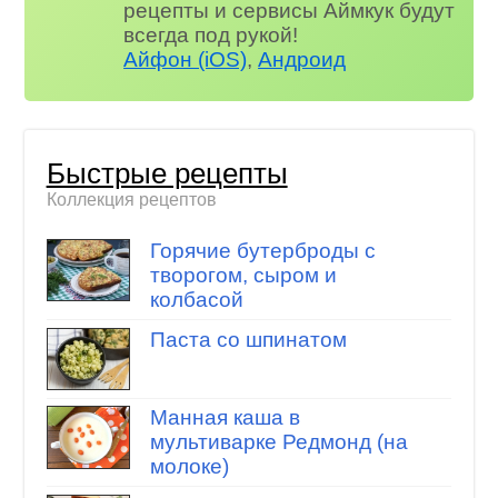
рецепты и сервисы Аймкук будут
всегда под рукой!
Айфон (iOS)
,
Андроид
Быстрые рецепты
Коллекция рецептов
Горячие бутерброды с
творогом, сыром и
колбасой
Паста со шпинатом
Манная каша в
мультиварке Редмонд (на
молоке)