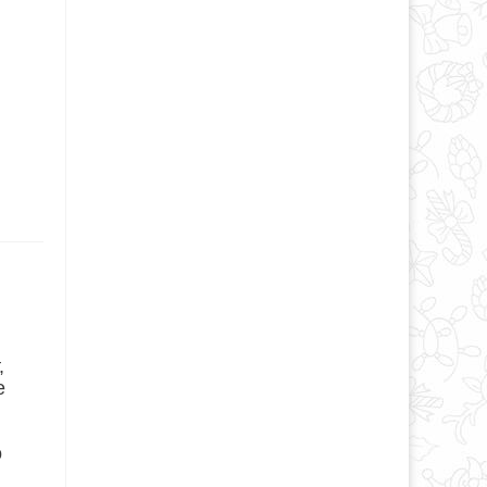
,
е
о