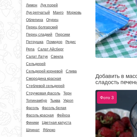
Лимон
Лук порей
Лук репчатый
Манго
Морковь
Облепиха
Огурец
Перец болгарский
Перец сладкий
Персики
Петрушка
Помидор
Редис
Репа
Салат Айсберг
Салат Латук
Свекла
Сельдерей
Сельдерей корневой
Слива
Добавить в масс
Смородина красная
сладость печень
Стеблевой сельдерей
Стручковая фасоль
Терн
Фото 3
Топинамбур
Тыква
Укроп
Фасоль
Фасоль белая
Фасоль красная
Фейхоа
Финики
Цветная капуста
Шпинат
Яблоко