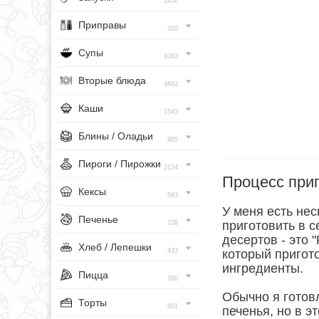
1456
Приправы
320
Супы
1083
Вторые блюда
4682
Каши
1543
Блины / Оладьи
965
Пироги / Пирожки
2134
Процесс при
Кексы
563
У меня есть не
Печенье
приготовить в с
728
десертов - это 
Хлеб / Лепешки
433
который пригото
ингредиенты.
Пицца
260
Обычно я готов
Торты
801
печенья, но в э