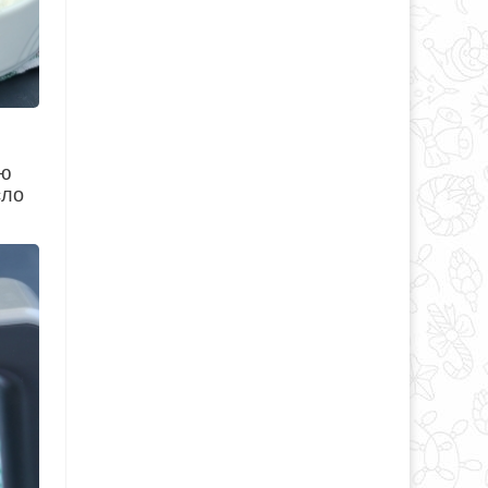
ью
сло