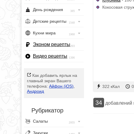
Кокосовая струж
День рождения
385
Детские рецепты
1548
Кухни мира
1968
Эконом рецепты
393
Видео рецепты
1396
Как добавить ярлык на
главный экран Вашего
телефона:
Айфон (iOS)
,
322 кКал
0
Андроид
34
добавлений
Рубрикатор
Салаты
2955
Закуски