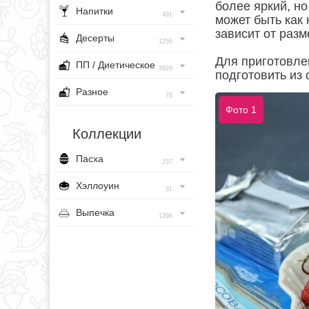
более яркий, но
Напитки
491
может быть как 
зависит от разм
Десерты
1256
Для приготовле
ПП / Диетическое
3929
подготовить из
Разное
76
Фото 1
Коллекции
Пасха
237
Хэллоуин
31
Выпечка
1296