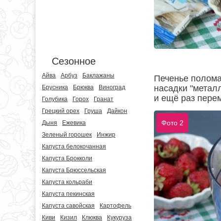
Сезонное
Айва
Арбуз
Баклажаны
Печенье полома
насадки "метал
Брусника
Брюква
Виноград
и ещё раз пере
Голубика
Горох
Гранат
Грецкий орех
Груша
Дайкон
Фото 2
Дыня
Ежевика
Зеленый горошек
Инжир
Капуста белокочанная
Капуста Брокколи
Капуста Брюссельская
Капуста кольраби
Капуста пекинская
Капуста савойская
Картофель
Киви
Кизил
Клюква
Кукуруза