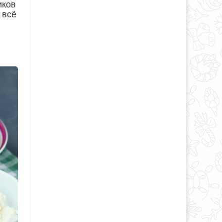
иков
 всё