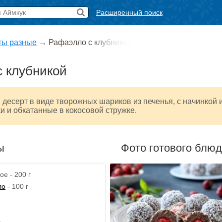
Расширенный поиск
ты разные
→
Рафаэлло с клубникой
 клубникой
десерт в виде творожных шариков из печенья, с начинкой 
и и обкатанные в кокосовой стружке.
ы
Фото готового блю
е - 200 г
ло
- 100 г
г