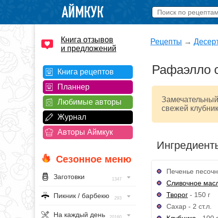
Книга отзывов
Рецепты
→
Десер
и предложений
Рафаэлло с
Книга рецептов
Планнер
Замечательный 
Любимые авторы
свежей клубник
Журнал
Авторы Аймкук
Ингредиент
Сезонное меню
Печенье песочно
Заготовки
1347
Сливочное мас
Творог
- 150 г
Пикник / барбекю
293
Сахар - 2 ст.л.
На каждый день
Клубника
- 100 
20160