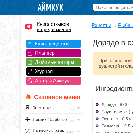
Книга отзывов
Рецепты
→
Рыбны
и предложений
Дорадо в с
Книга рецептов
Планнер
При запекании 
Любимые авторы
душистой и сла
Журнал
Авторы Аймкук
Ингредиент
Сезонное меню
Дорада - 650 г
Заготовки
1347
Соус терияки (гу
Орегано - 0.5 ч.
Пикник / барбекю
293
Розмарин - 0.5 ч
На каждый день
Соль - по вкусу
20160