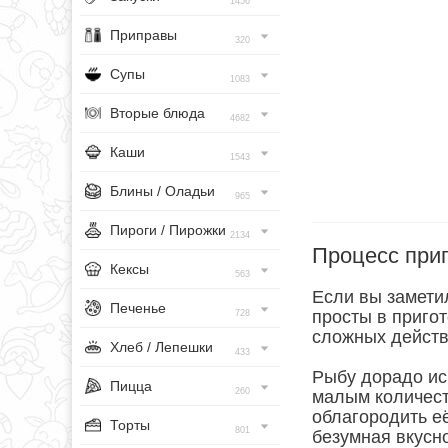
1456
Приправы
320
Супы
1083
Вторые блюда
4682
Каши
1543
Блины / Оладьи
965
Пироги / Пирожки
2134
Процесс при
Кексы
563
Если вы замети
Печенье
просты в пригот
728
сложных действ
Хлеб / Лепешки
433
Рыбу дорадо исп
Пицца
260
малым количест
облагородить её
Торты
801
безумная вкусн