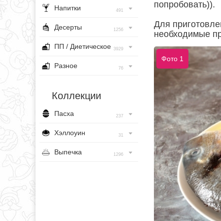
попробовать)).
Напитки
491
Для приготовле
Десерты
1256
необходимые пр
ПП / Диетическое
3929
Фото 1
Разное
76
Коллекции
Пасха
237
Хэллоуин
31
Выпечка
1296