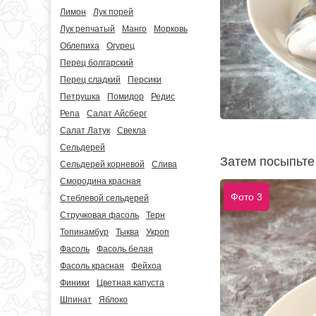
Лимон
Лук порей
Лук репчатый
Манго
Морковь
Облепиха
Огурец
Перец болгарский
Перец сладкий
Персики
Петрушка
Помидор
Редис
Репа
Салат Айсберг
Салат Латук
Свекла
Сельдерей
Затем посыпьте
Сельдерей корневой
Слива
Смородина красная
Фото 3
Стеблевой сельдерей
Стручковая фасоль
Терн
Топинамбур
Тыква
Укроп
Фасоль
Фасоль белая
Фасоль красная
Фейхоа
Финики
Цветная капуста
Шпинат
Яблоко