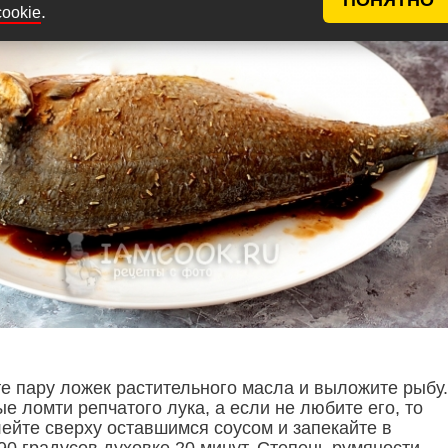
.
cookie
е пару ложек растительного масла и выложите рыбу.
е ломти репчатого лука, а если не любите его, то
лейте сверху оставшимся соусом и запекайте в
90 градусов духовке 20 минут. Степень румяности