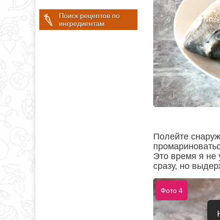
Поиск рецептов по
ингредиентам
Полейте снаружи
промариноватьс
Это время я не
сразу, но выдер
Фото 4