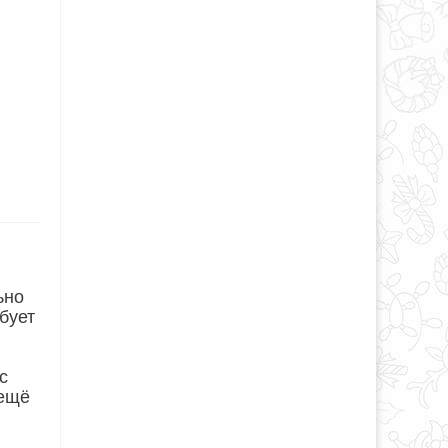
ьно
бует
с
 ещё