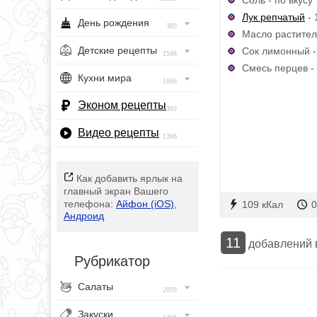
Лук репчатый
- 
День рождения
385
Масло раститель
Детские рецепты
Сок лимонный - 
1548
Смесь перцев - 
Кухни мира
1968
Эконом рецепты
393
Видео рецепты
1396
Как добавить ярлык на
главный экран Вашего
телефона:
Айфон (iOS)
,
109 кКал
0
Андроид
11
добавлений
Рубрикатор
Салаты
2955
Закуски