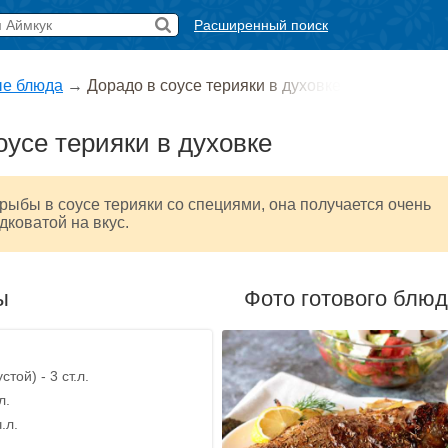
Расширенный поиск
е блюда
→
Дорадо в соусе терияки в духовке
оусе терияки в духовке
рыбы в соусе терияки со специями, она получается очень
дковатой на вкус.
ы
Фото готового блю
стой) - 3 ст.л.
л.
.л.