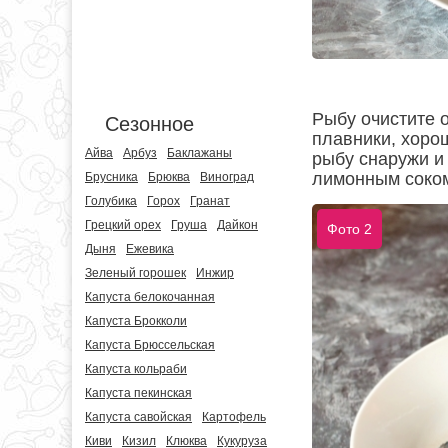
Рыбу очистите 
Сезонное
плавники, хоро
Айва
Арбуз
Баклажаны
рыбу снаружи и 
лимонным соком
Брусника
Брюква
Виноград
Голубика
Горох
Гранат
Грецкий орех
Груша
Дайкон
Фото 2
Дыня
Ежевика
Зеленый горошек
Инжир
Капуста белокочанная
Капуста Брокколи
Капуста Брюссельская
Капуста кольраби
Капуста пекинская
Капуста савойская
Картофель
Киви
Кизил
Клюква
Кукуруза