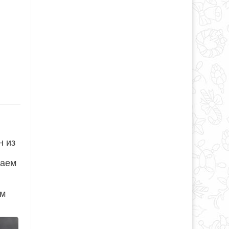
н из
чаем
ым