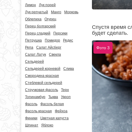
Лимон
Лук порей
Лук репчатый
Манго
Морковь
Облепиха
Огурец
Перец болгарский
Спустя время сл
будет сделать.
Перец сладкий
Персики
Петрушка
Помидор
Редис
Репа
Салат Айсберг
Фото 3
Салат Латук
Свекла
Сельдерей
Сельдерей корневой
Слива
Смородина красная
Стеблевой сельдерей
Стручковая фасоль
Терн
Топинамбур
Тыква
Укроп
Фасоль
Фасоль белая
Фасоль красная
Фейхоа
Финики
Цветная капуста
Шпинат
Яблоко