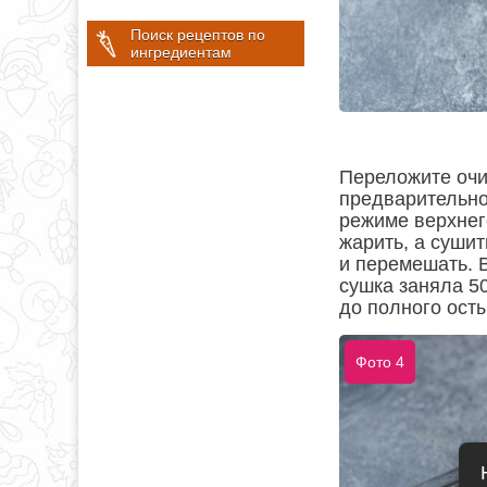
Поиск рецептов по
ингредиентам
Переложите очи
предварительно 
режиме верхнег
жарить, а сушит
и перемешать. 
сушка заняла 50
до полного ост
Фото 4