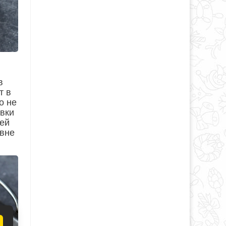
в
т в
о не
овки
оей
ивне