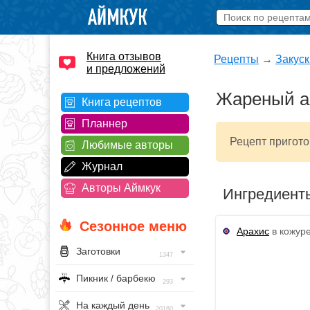
Книга отзывов
Рецепты
→
Закуск
и предложений
Жареный ар
Книга рецептов
Планнер
Рецепт пригото
Любимые авторы
Журнал
Авторы Аймкук
Ингредиент
Сезонное меню
Арахис
в кожуре
Заготовки
1347
Пикник / барбекю
293
На каждый день
20160