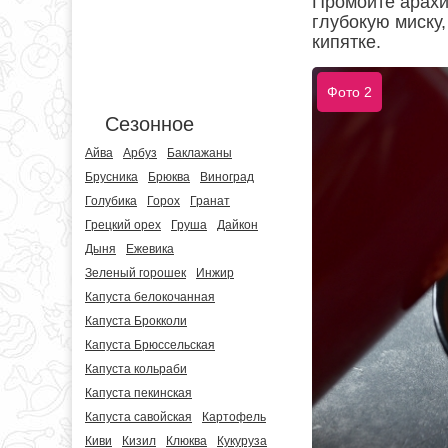
Промойте арахи
глубокую миску,
кипятке.
Фото 2
Сезонное
Айва
Арбуз
Баклажаны
Брусника
Брюква
Виноград
Голубика
Горох
Гранат
Грецкий орех
Груша
Дайкон
Дыня
Ежевика
Зеленый горошек
Инжир
Капуста белокочанная
Капуста Брокколи
Капуста Брюссельская
Капуста кольраби
Капуста пекинская
Капуста савойская
Картофель
Киви
Кизил
Клюква
Кукуруза