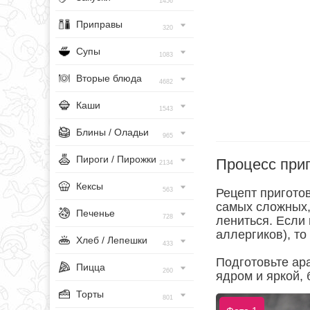
1456
Приправы
320
Супы
1083
Вторые блюда
4682
Каши
1543
Блины / Оладьи
965
Пироги / Пирожки
Процесс при
2134
Кексы
563
Рецепт приготов
самых сложных, 
Печенье
728
лениться. Если 
аллергиков), то
Хлеб / Лепешки
433
Подготовьте ар
Пицца
260
ядром и яркой,
Торты
801