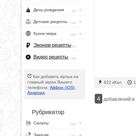
День рождения
385
Детские рецепты
1548
Кухни мира
1968
Эконом рецепты
393
Видео рецепты
1396
Как добавить ярлык на
главный экран Вашего
622 кКал
1
телефона:
Айфон (iOS)
,
Андроид
4
добавлений в
Рубрикатор
Салаты
2955
Закуски