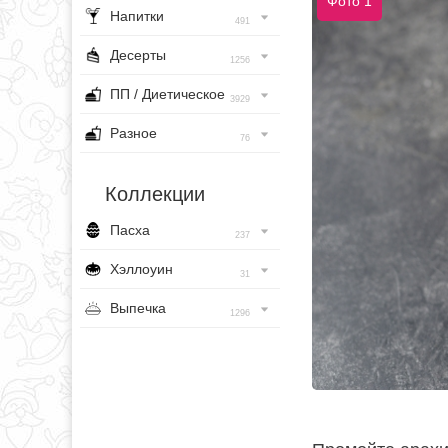
Фото 1
Напитки
491
Десерты
1256
ПП / Диетическое
3929
Разное
76
Коллекции
Пасха
237
Хэллоуин
31
Выпечка
1296