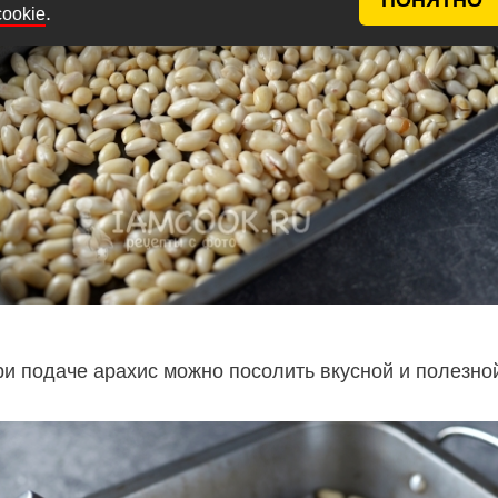
.
cookie
ри подаче арахис можно посолить вкусной и полезно