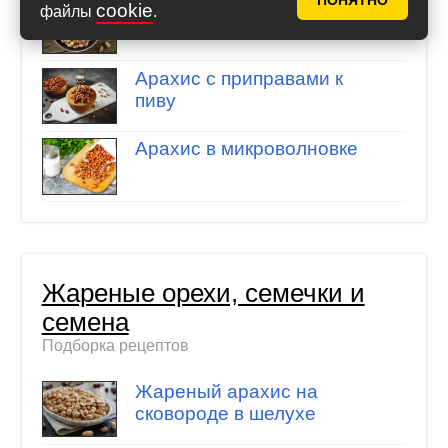
ПОНЯТНО
Жареный арахис на
cookie
файлы
.
сковороде в скорлупе
Арахис с приправами к
пиву
Арахис в микроволновке
Жареные орехи, семечки и
семена
Подборка рецептов
Жареный арахис на
сковороде в шелухе