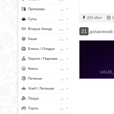
1456
Приправы
320
203 кКал
1
Супы
1083
Вторые блюда
21
4682
добавлений
Каши
1543
Блины / Оладьи
965
Пироги / Пирожки
2134
Кексы
563
Печенье
728
Хлеб / Лепешки
433
Пицца
260
Торты
801