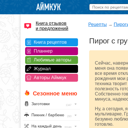
Книга отзывов
Рецепты
→
Пирог
и предложений
Пирог с гр
Книга рецептов
Планнер
Любимые авторы
Сейчас, наверн
меня она появи
Журнал
все время откл
Авторы Аймкук
рождения мои р
техника творит 
полезность гот
Сезонное меню
Собственно гов
минуса, надеюс
Заготовки
1347
Ну, а сегодня,
мультиварке. Гр
Пикник / барбекю
293
безумно люблю,
готовлю.
На каждый день
20160