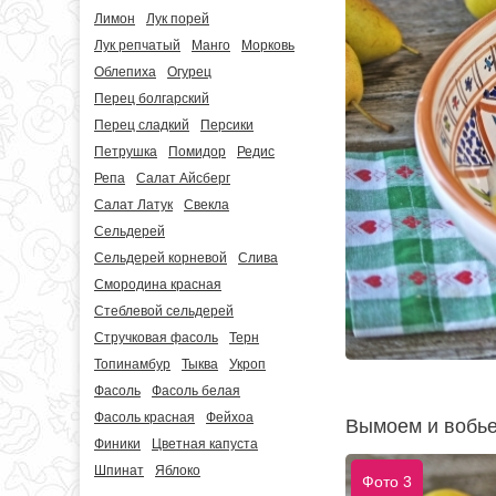
Лимон
Лук порей
Лук репчатый
Манго
Морковь
Облепиха
Огурец
Перец болгарский
Перец сладкий
Персики
Петрушка
Помидор
Редис
Репа
Салат Айсберг
Салат Латук
Свекла
Сельдерей
Сельдерей корневой
Слива
Смородина красная
Стеблевой сельдерей
Стручковая фасоль
Терн
Топинамбур
Тыква
Укроп
Фасоль
Фасоль белая
Фасоль красная
Фейхоа
Вымоем и вобье
Финики
Цветная капуста
Шпинат
Яблоко
Фото 3