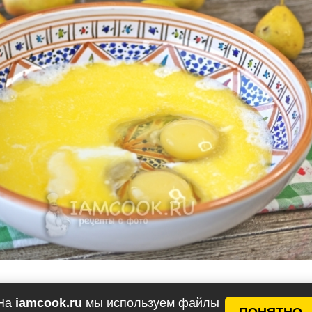
соль, ванилин.
На
iamcook.ru
мы используем файлы
ПОНЯТНО