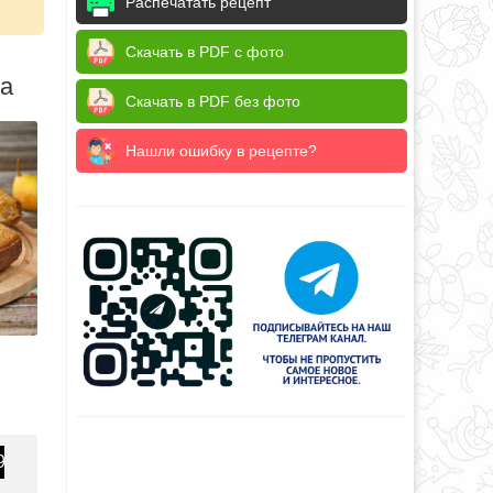
Распечатать рецепт
Скачать в PDF с фото
да
Скачать в PDF без фото
Нашли ошибку в рецепте?
9