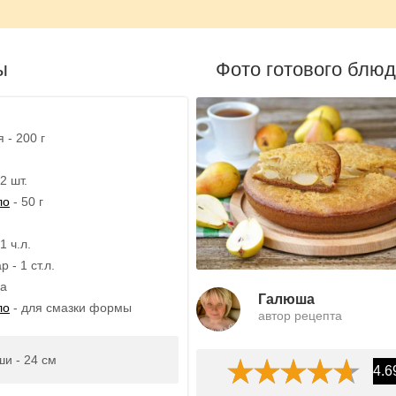
ы
Фото готового блю
 - 200 г
2 шт.
ло
- 50 г
1 ч.л.
 - 1 ст.л.
ка
Галюша
ло
- для смазки формы
автор рецепта
и - 24 см
4.6