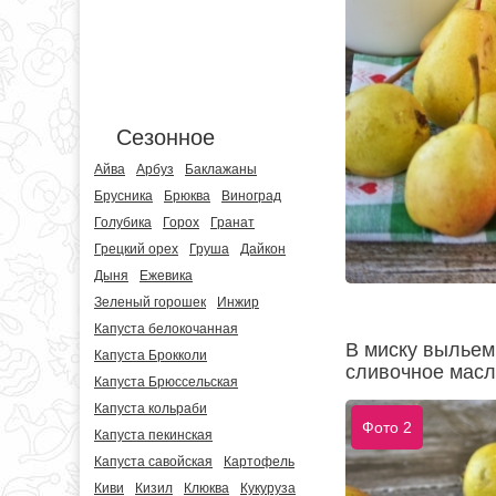
Сезонное
Айва
Арбуз
Баклажаны
Брусника
Брюква
Виноград
Голубика
Горох
Гранат
Грецкий орех
Груша
Дайкон
Дыня
Ежевика
Зеленый горошек
Инжир
Капуста белокочанная
В миску выльем
Капуста Брокколи
сливочное масл
Капуста Брюссельская
Капуста кольраби
Фото 2
Капуста пекинская
Капуста савойская
Картофель
Киви
Кизил
Клюква
Кукуруза