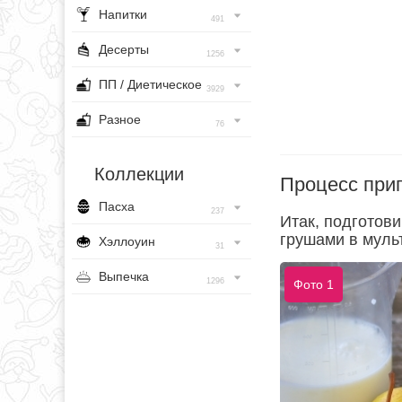
Напитки
491
Десерты
1256
ПП / Диетическое
3929
Разное
76
Коллекции
Процесс при
Пасха
237
Итак, подготов
грушами в муль
Хэллоуин
31
Выпечка
1296
Фото 1