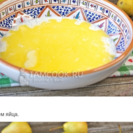
м яйца.