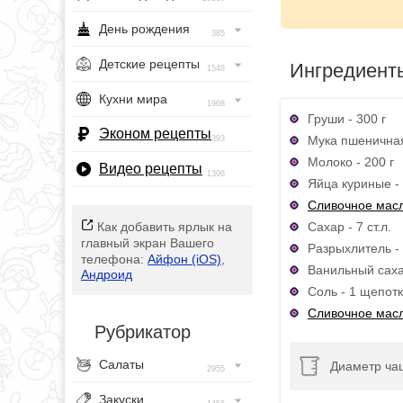
День рождения
385
Детские рецепты
Ингредиент
1548
Кухни мира
1968
Груши - 300 г
Эконом рецепты
Мука пшеничная
393
Молоко - 200 г
Видео рецепты
1396
Яйца куриные - 
Сливочное мас
Сахар - 7 ст.л.
Как добавить ярлык на
главный экран Вашего
Разрыхлитель - 
телефона:
Айфон (iOS)
,
Ванильный сахар
Андроид
Соль - 1 щепот
Сливочное мас
Рубрикатор
Салаты
Диаметр чаш
2955
Закуски