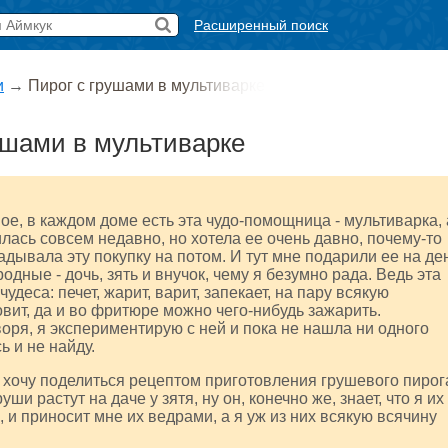
Расширенный поиск
и
→
Пирог с грушами в мультиварке
ушами в мультиварке
ое, в каждом доме есть эта чудо-помощница - мультиварка, 
лась совсем недавно, но хотела ее очень давно, почему-то
адывала эту покупку на потом. И тут мне подарили ее на де
одные - дочь, зять и внучок, чему я безумно рада. Ведь эта
чудеса: печет, жарит, варит, запекает, на пару всякую
овит, да и во фритюре можно чего-нибудь зажарить.
оря, я экспериментирую с ней и пока не нашла ни одного
ь и не найду.
 я хочу поделиться рецептом приготовления грушевого пирог
уши растут на даче у зятя, ну он, конечно же, знает, что я их
 и приносит мне их ведрами, а я уж из них всякую всячину