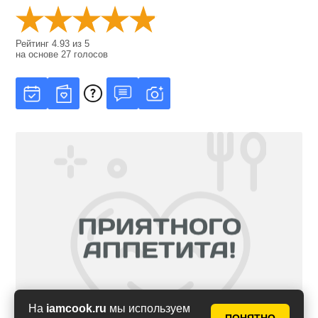
Рейтинг
4.93
из
5
на основе
27
голосов
На
iamcook.ru
мы используем