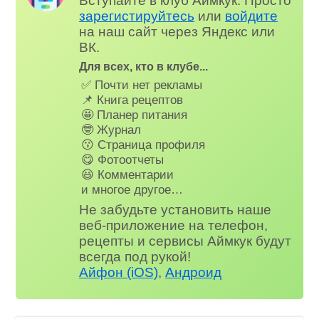
Вступайте в клуб Аймкук. Просто
зарегистируйтесь
или
войдите
на наш сайт через Яндекс или
ВК.
Для всех, кто в клубе...
✅ Почти нет рекламы
📌 Книга рецептов
🤩 Планер питания
🤓 Журнал
😗 Страница профиля
😋 Фотоотчеты
😃 Комментарии
и многое другое…
Не забудьте установить наше
веб-приложение на телефон,
рецепты и сервисы Аймкук будут
всегда под рукой!
Айфон (iOS)
,
Андроид