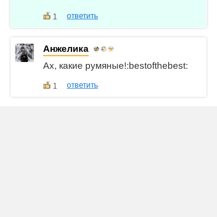
ответить
1
Анжелика
Ах, какие румяные!:bestofthebest:
ответить
1