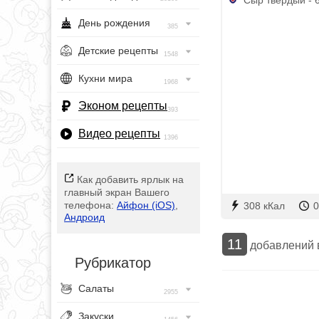
День рождения
385
Детские рецепты
1548
Кухни мира
1968
Эконом рецепты
393
Видео рецепты
1396
Как добавить ярлык на
главный экран Вашего
телефона:
Айфон (iOS)
,
308 кКал
0
Андроид
11
добавлений
Рубрикатор
Салаты
2955
Закуски