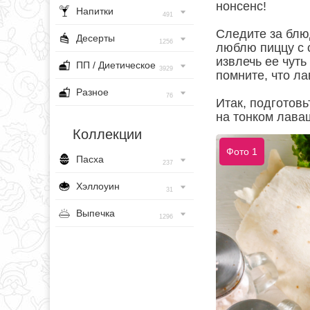
нонсенс!
Напитки
491
Следите за блюд
Десерты
1256
люблю пиццу с 
извлечь ее чуть
ПП / Диетическое
3929
помните, что ла
Разное
76
Итак, подготов
на тонком лаваш
Коллекции
Фото 1
Пасха
237
Хэллоуин
31
Выпечка
1296