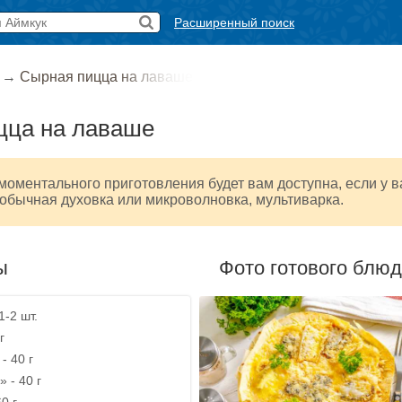
Расширенный поиск
→
Сырная пицца на лаваше
цца на лаваше
оментального приготовления будет вам доступна, если у в
 обычная духовка или микроволновка, мультиварка.
ы
Фото готового блю
1-2 шт.
г
- 40 г
 - 40 г
0 г