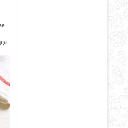
ае
ццы