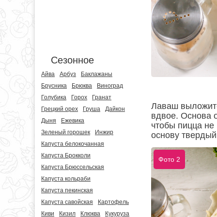
Сезонное
Айва
Арбуз
Баклажаны
Брусника
Брюква
Виноград
Голубика
Горох
Гранат
Лаваш выложите
Грецкий орех
Груша
Дайкон
вдвое. Основа 
Дыня
Ежевика
чтобы пицца не 
Зеленый горошек
Инжир
основу твердый
Капуста белокочанная
Капуста Брокколи
Фото 2
Капуста Брюссельская
Капуста кольраби
Капуста пекинская
Капуста савойская
Картофель
Киви
Кизил
Клюква
Кукуруза