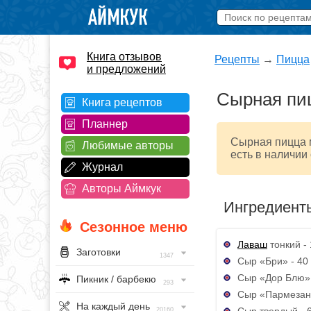
Книга отзывов
Рецепты
→
Пицца
и предложений
Сырная пи
Книга рецептов
Планнер
Сырная пицца м
Любимые авторы
есть в наличии
Журнал
Авторы Аймкук
Ингредиент
Сезонное меню
Лаваш
тонкий - 
Заготовки
1347
Сыр «Бри» - 40 
Сыр «Дор Блю» 
Пикник / барбекю
293
Сыр «Пармезан»
На каждый день
Сыр твердый - 6
20160