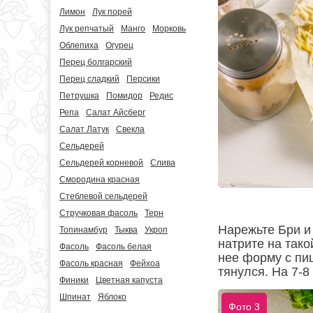
Лимон
Лук порей
Лук репчатый
Манго
Морковь
Облепиха
Огурец
Перец болгарский
Перец сладкий
Персики
Петрушка
Помидор
Редис
Репа
Салат Айсберг
Салат Латук
Свекла
Сельдерей
Сельдерей корневой
Слива
Смородина красная
Стеблевой сельдерей
Стручковая фасоль
Терн
Нарежьте Бри и
Топинамбур
Тыква
Укроп
натрите на тако
Фасоль
Фасоль белая
нее форму с пиц
Фасоль красная
Фейхоа
тянулся. На 7-8
Финики
Цветная капуста
Шпинат
Яблоко
Фото 3