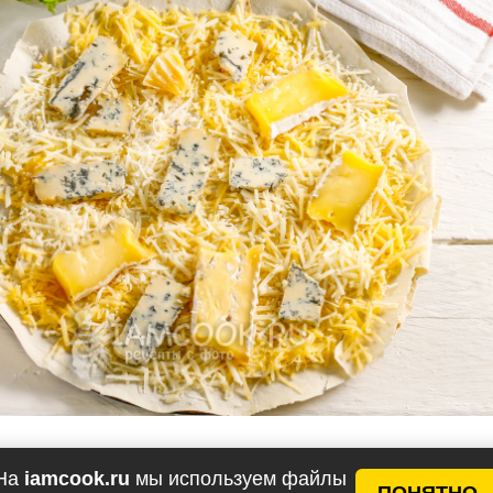
На
iamcook.ru
мы используем файлы
 из духовки и подайте его к столу горячим.
ПОНЯТНО