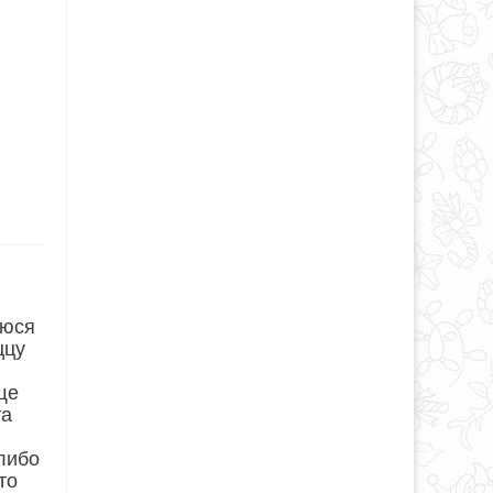
уюся
ццу
ще
та
либо
то