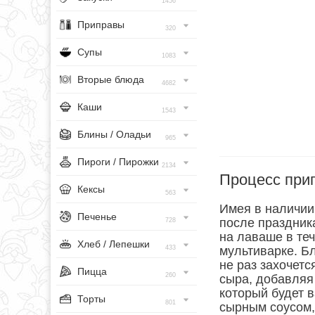
1456
Приправы
320
Супы
1083
Вторые блюда
4682
Каши
1543
Блины / Оладьи
965
Пироги / Пирожки
2134
Процесс при
Кексы
563
Имея в наличии
Печенье
после праздник
728
на лаваше в теч
Хлеб / Лепешки
433
мультиварке. Б
не раз захочетс
Пицца
260
сыра, добавляя 
который будет 
Торты
801
сырным соусом,