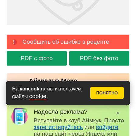
Сообщить об ошибке в рецепте
PDF с фото
PDF без фото
Аймкук в Макс
Новые рецепты и кулинарные идеи каждый день в
На
iamcook.ru
мы используем
Российском мессенджере MAX
ПОНЯТНО
cookie
файлы
.
Надоела реклама?
✕
Вступайте в клуб Аймкук. Просто
зарегистируйтесь
или
войдите
на наш сайт через Яндекс или