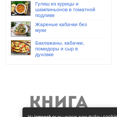
Гуляш из курицы и
шампиньонов в томатной
подливе
Жареные кабачки без
муки
Баклажаны, кабачки,
помидоры и сыр в
духовке
cooki
На
iamcook.ru
мы используем файлы