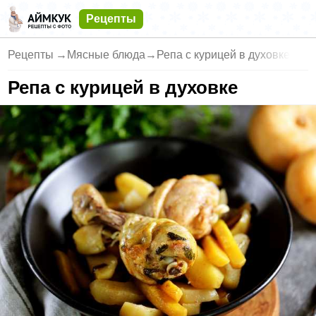
Рецепты
Рецепты
→
Мясные блюда
→
Репа с курицей в духовке
Репа с курицей в духовке