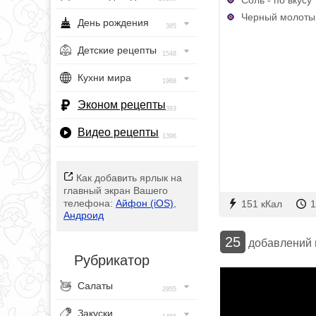
Черный молотый
День рождения
385
Детские рецепты
1548
Кухни мира
1968
Эконом рецепты
393
Видео рецепты
1396
Как добавить ярлык на
главный экран Вашего
телефона:
Айфон (iOS)
,
151 кКал
1
Андроид
25
добавлений
Рубрикатор
Салаты
2955
Закуски