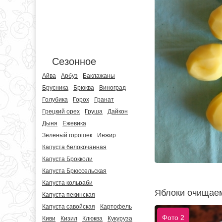
Сезонное
Айва
Арбуз
Баклажаны
Брусника
Брюква
Виноград
Голубика
Горох
Гранат
Грецкий орех
Груша
Дайкон
Дыня
Ежевика
Зеленый горошек
Инжир
Капуста белокочанная
Капуста Брокколи
Капуста Брюссельская
Капуста кольраби
Яблоки очищаем
Капуста пекинская
Капуста савойская
Картофель
Фото 2
Киви
Кизил
Клюква
Кукуруза