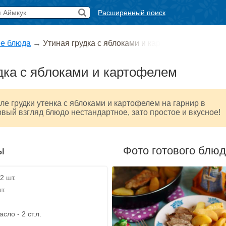
Расширенный поиск
е блюда
→
Утиная грудка с яблоками и кар
дка с яблоками и картофелем
е грудки утенка с яблоками и картофелем на гарнир в
рвый взгляд блюдо нестандартное, зато простое и вкусное!
ы
Фото готового блю
2 шт.
т.
сло - 2 ст.л.