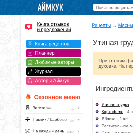
Книга отзывов
Рецепты
→
Мясны
и предложений
Утиная гру
Книга рецептов
Планнер
Приготовим фил
Любимые авторы
духовке. На пе
Журнал
Авторы Аймкук
Ингредиент
Сезонное меню
Утиная грудка
- 
Заготовки
1347
Картофель
- 4 ш
Яблоко - 2 шт.
Пикник / барбекю
293
Растительное ма
На каждый день
Соль - по вкусу
20160