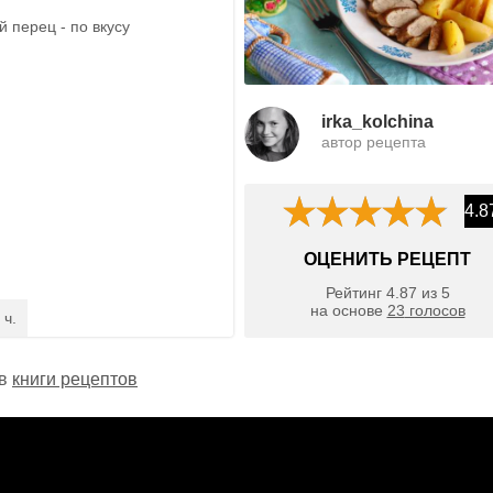
 перец - по вкусу
irka_kolchina
автор рецепта
4.8
ОЦЕНИТЬ РЕЦЕПТ
Рейтинг
4.87
из
5
на основе
23
голосов
 ч.
 в
книги рецептов