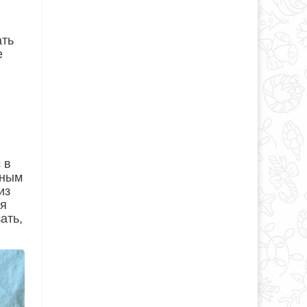
ать
е
 в
сным
из
ля
ать,