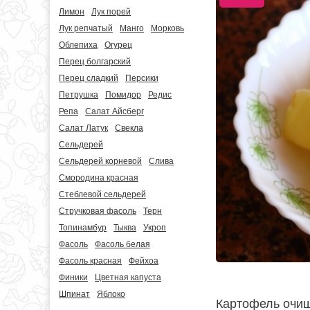
Лимон
Лук порей
Лук репчатый
Манго
Морковь
Облепиха
Огурец
Перец болгарский
Перец сладкий
Персики
Петрушка
Помидор
Редис
Репа
Салат Айсберг
Салат Латук
Свекла
Сельдерей
Сельдерей корневой
Слива
Смородина красная
Стеблевой сельдерей
Стручковая фасоль
Терн
Топинамбур
Тыква
Укроп
Фасоль
Фасоль белая
Фасоль красная
Фейхоа
Финики
Цветная капуста
Шпинат
Яблоко
Картофель очища