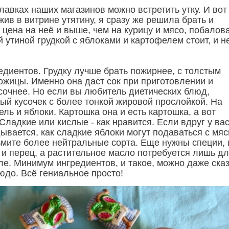
лавках наших магазинов можно встретить утку. И вот
ив в витрине утятину, я сразу же решила брать и
 цена на неё и выше, чем на курицу и мясо, побалов
 утиной грудкой с яблоками и картофелем стоит, и н
едиентов. Грудку лучше брать пожирнее, с толстым
ожицы. Именно она даст сок при приготовлении и
сочнее. Но если вы любитель диетических блюд,
ый кусочек с более тонкой жировой прослойкой. На
ель и яблоки. Картошка она и есть картошка, а вот
Сладкие или кислые - как нравится. Если вдруг у вас
дывается, как сладкие яблоки могут подаваться с мя
ьмите более нейтральные сорта. Еще нужны специи, 
 и перец, а растительное масло потребуется лишь д
е. Минимум ингредиентов, и такое, можно даже сказ
юдо. Всё гениальное просто!