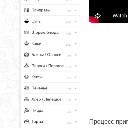
1456
Приправы
320
Супы
1083
Вторые блюда
4682
Каши
1543
Блины / Оладьи
965
Пироги / Пирожки
2134
Кексы
563
Печенье
728
Хлеб / Лепешки
433
Пицца
260
Процесс при
Торты
801