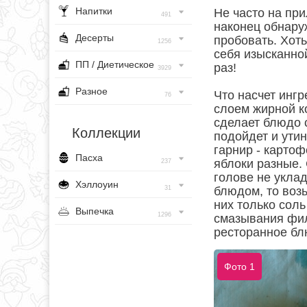
Напитки
Не часто на при
491
наконец обнаруж
Десерты
пробовать. Хоть
1256
себя изысканной
ПП / Диетическое
раз!
3929
Разное
Что насчет ингр
76
слоем жирной к
сделает блюдо 
Коллекции
подойдет и утин
гарнир - картоф
Пасха
яблоки разные. 
237
голове не укла
Хэллоуин
31
блюдом, то воз
них только соль
Выпечка
1296
смазывания фил
ресторанное бл
Фото 1