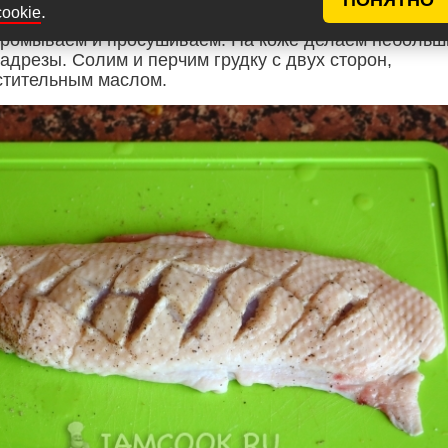
.
cookie
промываем и просушиваем. На коже делаем небольш
адрезы. Солим и перчим грудку с двух сторон,
стительным маслом.