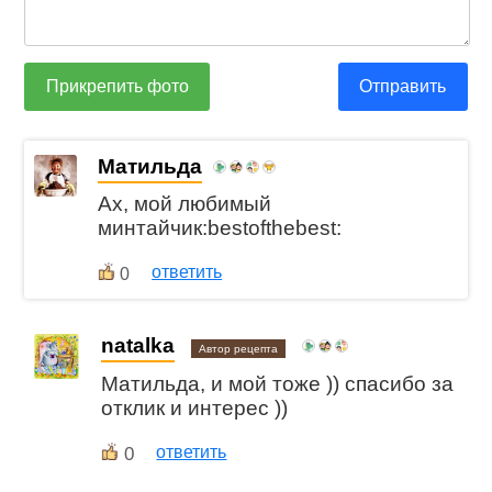
Прикрепить фото
Отправить
Матильда
Ах, мой любимый
минтайчик:bestofthebest:
ответить
0
natalka
Автор рецепта
Матильда, и мой тоже )) спасибо за
отклик и интерес ))
0
ответить