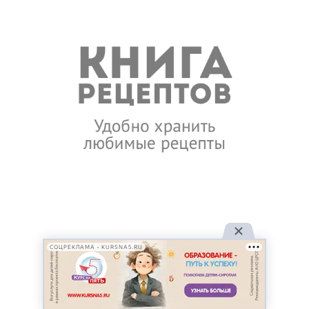
СОЦРЕКЛАМА • KURSNA5.RU