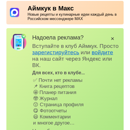
Аймкук в Макс
Новые рецепты и кулинарные идеи каждый день в
Российском мессенджере MAX
Надоела реклама?
✕
Вступайте в клуб Аймкук. Просто
зарегистируйтесь
или
войдите
на наш сайт через Яндекс или
ВК.
Для всех, кто в клубе...
✅ Почти нет рекламы
📌 Книга рецептов
🤩 Планер питания
🤓 Журнал
😗 Страница профиля
😋 Фотоотчеты
😃 Комментарии
и многое другое…