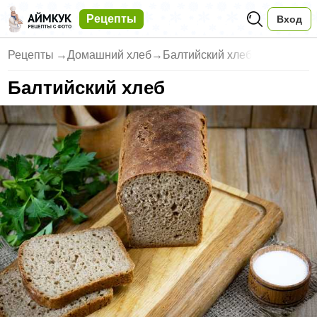
Рецепты
Вход
Рецепты
→
Домашний хлеб
→
Балтийский хлеб
Балтийский хлеб