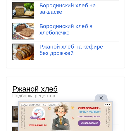
Бородинский хлеб на
закваске
Бородинский хлеб в
хлебопечке
Ржаной хлеб на кефире
без дрожжей
Ржаной хлеб
Подборка рецептов
СОЦРЕКЛАМА • KURSNA5.RU
Ржаной хлеб на закваске
с медом
Бородинский хлеб по