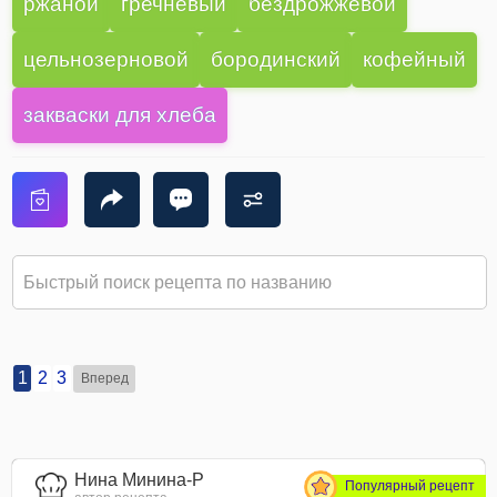
ржаной
гречневый
бездрожжевой
цельнозерновой
бородинский
кофейный
закваски для хлеба
1
2
3
Вперед
Нина Минина-Р
Популярный рецепт