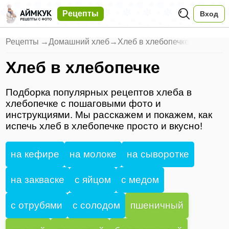
Рецепты
Вход
Рецепты
→
Домашний хлеб
→
Хлеб в хлебопечке
Хлеб в хлебопечке
Подборка популярных рецептов хлеба в
хлебопечке с пошаговыми фото и
инструкциями. Мы расскажем и покажем, как
испечь хлеб в хлебопечке просто и вкусно!
на кефире
на молоке
на сыворотке
на закваске
с яйцом
с медом
с отрубями
с солодом
пшеничный