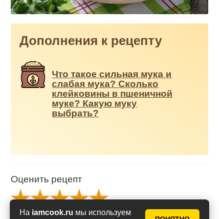
Дополнения к рецепту
Что такое сильная мука и
слабая мука? Сколько
клейковины в пшеничной
муке? Какую муку
выбрать?
Оценить рецепт
На
iamcook.ru
мы используем
Рейтинг
5
из
5