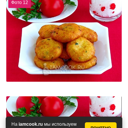
Фото 12
На
iamcook.ru
мы используем