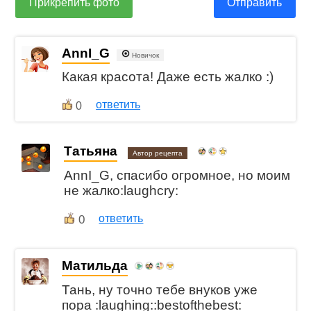
Прикрепить фото
Отправить
AnnI_G
Новичок
Какая красота! Даже есть жалко :)
ответить
0
Татьяна
Автор рецепта
AnnI_G, спасибо огромное, но моим
не жалко:laughcry:
0
ответить
Матильда
Тань, ну точно тебе внуков уже
пора :laughing::bestofthebest: