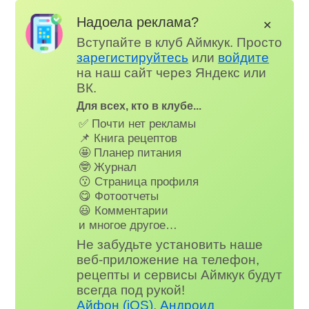
Надоела реклама?
✕
Вступайте в клуб Аймкук. Просто
зарегистируйтесь
или
войдите
на наш сайт через Яндекс или
ВК.
Для всех, кто в клубе...
✅ Почти нет рекламы
📌 Книга рецептов
🤩 Планер питания
🤓 Журнал
😗 Страница профиля
😋 Фотоотчеты
😃 Комментарии
и многое другое…
Не забудьте установить наше
веб-приложение на телефон,
рецепты и сервисы Аймкук будут
всегда под рукой!
Айфон (iOS)
,
Андроид