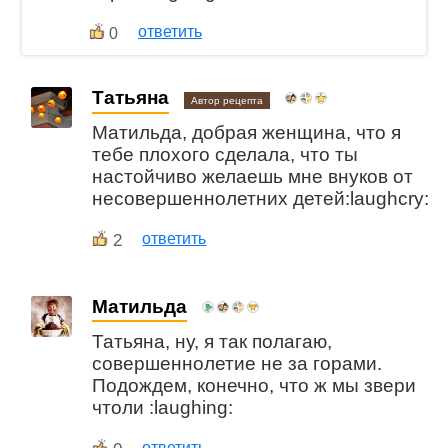
ответить
0
Татьяна
Автор рецепта
Матильда, добрая женщина, что я
тебе плохого сделала, что ты
настойчиво желаешь мне внуков от
несовершеннолетних детей:laughcry:
2
ответить
Матильда
Татьяна, ну, я так полагаю,
совершеннолетие не за горами.
Подождем, конечно, что ж мы звери
чтоли :laughing:
ответить