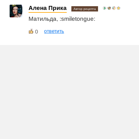
Алена Прика
Автор рецепта
Матильда, :smiletongue:
0
ответить