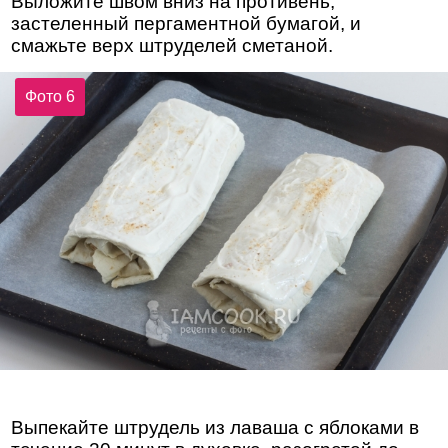
Выложите швом вниз на противень,
застеленный пергаментной бумагой, и
смажьте верх штруделей сметаной.
Фото 6
Выпекайте штрудель из лаваша с яблоками в