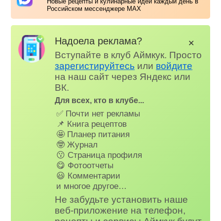
Новые рецепты и кулинарные идеи каждый день в
Российском мессенджере MAX
Надоела реклама?
✕
Вступайте в клуб Аймкук. Просто
зарегистируйтесь
или
войдите
на наш сайт через Яндекс или
ВК.
Для всех, кто в клубе...
✅ Почти нет рекламы
📌 Книга рецептов
🤩 Планер питания
🤓 Журнал
😗 Страница профиля
😋 Фотоотчеты
😃 Комментарии
и многое другое…
Не забудьте установить наше
веб-приложение на телефон,