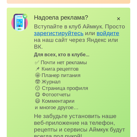
Надоела реклама?
✕
Вступайте в клуб Аймкук. Просто
зарегистируйтесь
или
войдите
на наш сайт через Яндекс или
ВК.
Для всех, кто в клубе...
✅ Почти нет рекламы
📌 Книга рецептов
🤩 Планер питания
🤓 Журнал
😗 Страница профиля
😋 Фотоотчеты
😃 Комментарии
и многое другое…
Не забудьте установить наше
веб-приложение на телефон,
рецепты и сервисы Аймкук будут
всегда под рукой!