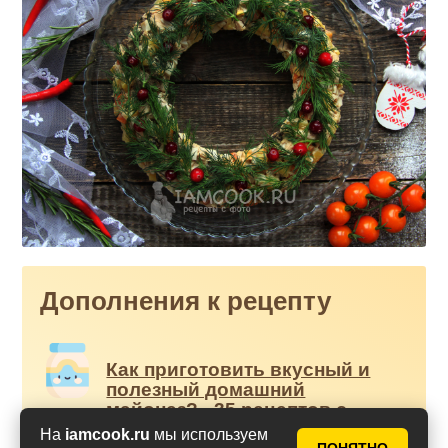
Дополнения к рецепту
Как приготовить вкусный и
полезный домашний
майонез? - 35 рецептов с
фото
На
iamcook.ru
мы используем