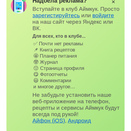
Надоела реклама?
✕
Вступайте в клуб Аймкук. Просто
зарегистируйтесь
или
войдите
на наш сайт через Яндекс или
ВК.
Для всех, кто в клубе...
✅ Почти нет рекламы
📌 Книга рецептов
🤩 Планер питания
🤓 Журнал
😗 Страница профиля
😋 Фотоотчеты
😃 Комментарии
и многое другое…
Не забудьте установить наше
веб-приложение на телефон,
рецепты и сервисы Аймкук будут
всегда под рукой!
Айфон (iOS)
,
Андроид