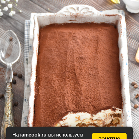
На
iamcook.ru
мы используем