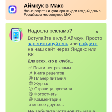
Аймкук в Макс
Новые рецепты и кулинарные идеи каждый день в
Российском мессенджере MAX
Надоела реклама?
✕
Вступайте в клуб Аймкук. Просто
зарегистируйтесь
или
войдите
на наш сайт через Яндекс или
ВК.
Для всех, кто в клубе...
✅ Почти нет рекламы
📌 Книга рецептов
🤩 Планер питания
🤓 Журнал
😗 Страница профиля
😋 Фотоотчеты
😃 Комментарии
и многое другое…
Не забудьте установить наше