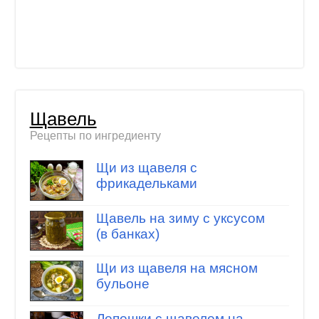
Щавель
Рецепты по ингредиенту
Щи из щавеля с
фрикадельками
Щавель на зиму с уксусом
(в банках)
Щи из щавеля на мясном
бульоне
Лепешки с щавелем на