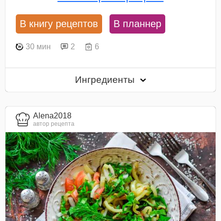
В книгу рецептов
В планнер
30 мин
2
6
Ингредиенты
Alena2018
автор рецепта