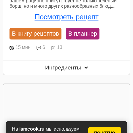
вашем рационе присутствует не только зеленый
борщ, но и много других разнообразных блюд....
Посмотреть рецепт
В книгу рецептов
В планнер
15 мин
6
13
Ингредиенты
На
iamcook.ru
мы используем