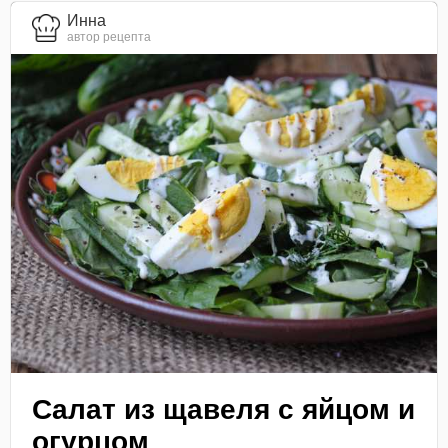
Инна
автор рецепта
Салат из щавеля с яйцом и
огурцом