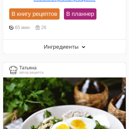
В книгу рецептов
В планнер
65 мин
26
Ингредиенты
Татьяна
автор рецепта