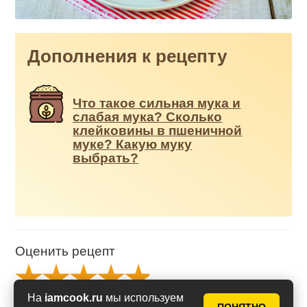
Дополнения к рецепту
Что такое сильная мука и
слабая мука? Сколько
клейковины в пшеничной
муке? Какую муку
выбрать?
Оценить рецепт
На
iamcook.ru
мы используем
Рейтинг
4.91
из
5