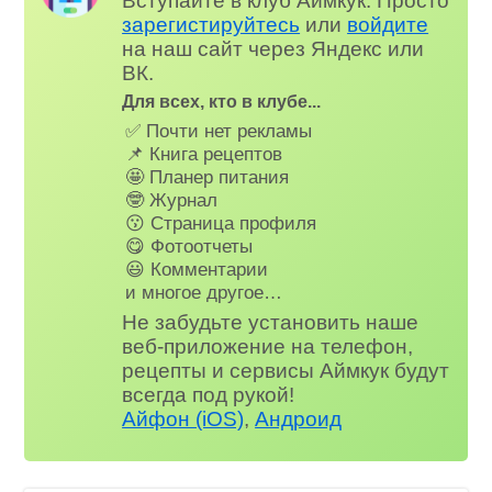
Вступайте в клуб Аймкук. Просто
зарегистируйтесь
или
войдите
на наш сайт через Яндекс или
ВК.
Для всех, кто в клубе...
✅ Почти нет рекламы
📌 Книга рецептов
🤩 Планер питания
🤓 Журнал
😗 Страница профиля
😋 Фотоотчеты
😃 Комментарии
и многое другое…
Не забудьте установить наше
веб-приложение на телефон,
рецепты и сервисы Аймкук будут
всегда под рукой!
Айфон (iOS)
,
Андроид