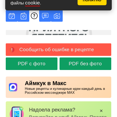
ПОНЯТНО
на основе
11
голосов
cookie
файлы
.
Сообщить об ошибке в рецепте
PDF с фото
PDF без фото
Аймкук в Макс
Новые рецепты и кулинарные идеи каждый день в
Российском мессенджере MAX
Надоела реклама?
✕