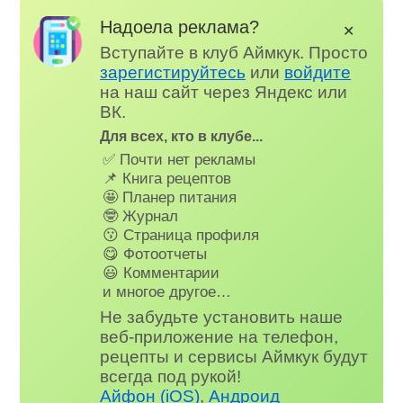
Надоела реклама?
✕
Вступайте в клуб Аймкук. Просто
зарегистируйтесь
или
войдите
на наш сайт через Яндекс или
ВК.
Для всех, кто в клубе...
✅ Почти нет рекламы
📌 Книга рецептов
🤩 Планер питания
🤓 Журнал
😗 Страница профиля
😋 Фотоотчеты
😃 Комментарии
и многое другое…
Не забудьте установить наше
веб-приложение на телефон,
рецепты и сервисы Аймкук будут
всегда под рукой!
Айфон (iOS)
,
Андроид