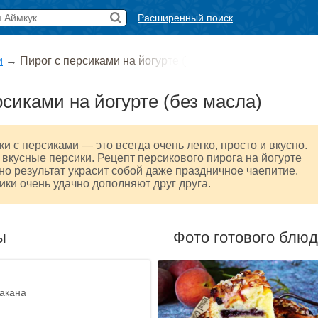
Расширенный поиск
и
→
Пирог с персиками на йогурте (
рсиками на йогурте (без масла)
и с персиками — это всегда очень легко, просто и вкусно.
ь вкусные персики. Рецепт персикового пирога на йогурте
но результат украсит собой даже праздничное чаепитие.
ики очень удачно дополняют друг друга.
ы
Фото готового блю
такана