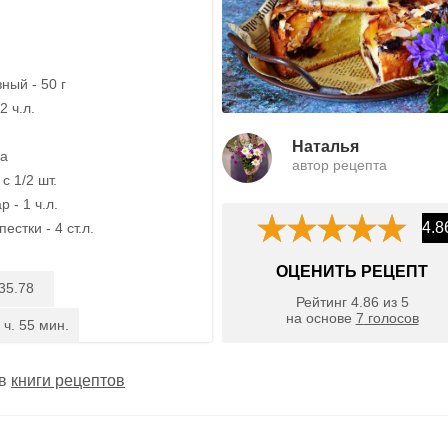
ный - 50 г
2 ч.л.
Наталья
ка
автор рецепта
с 1/2 шт.
 - 1 ч.л.
4.8
стки - 4 ст.л.
ОЦЕНИТЬ РЕЦЕПТ
35.78
Рейтинг
4.86
из
5
на основе
7
голосов
 ч. 55 мин.
 в
книги рецептов