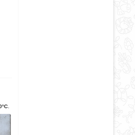
0°С
.