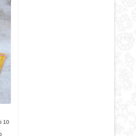
о 10
ю