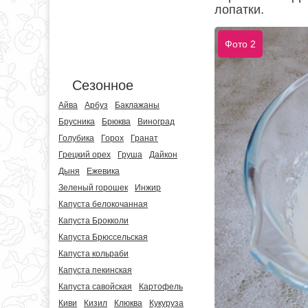
лопатки.
Фото 2
Сезонное
Айва
Арбуз
Баклажаны
Брусника
Брюква
Виноград
Голубика
Горох
Гранат
Грецкий орех
Груша
Дайкон
Дыня
Ежевика
Зеленый горошек
Инжир
Капуста белокочанная
Капуста Брокколи
Капуста Брюссельская
Капуста кольраби
Капуста пекинская
Капуста савойская
Картофель
Киви
Кизил
Клюква
Кукуруза