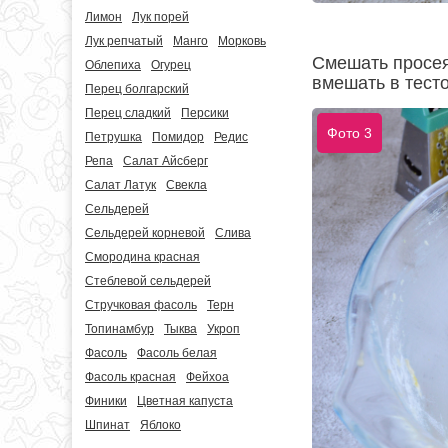
Лимон
Лук порей
Лук репчатый
Манго
Морковь
Смешать просея
Облепиха
Огурец
вмешать в тест
Перец болгарский
Перец сладкий
Персики
Фото 3
Петрушка
Помидор
Редис
Репа
Салат Айсберг
Салат Латук
Свекла
Сельдерей
Сельдерей корневой
Слива
Смородина красная
Стеблевой сельдерей
Стручковая фасоль
Терн
Топинамбур
Тыква
Укроп
Фасоль
Фасоль белая
Фасоль красная
Фейхоа
Финики
Цветная капуста
Шпинат
Яблоко