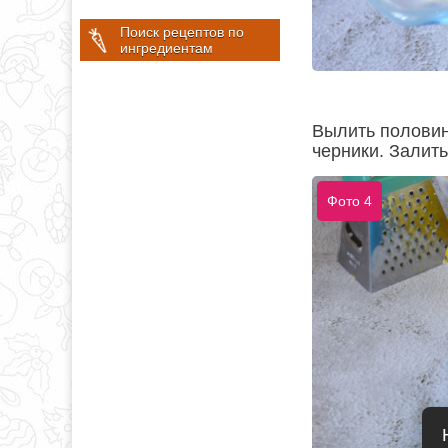
Поиск рецептов по
ингредиентам
Вылить половин
черники. Залит
Фото 4