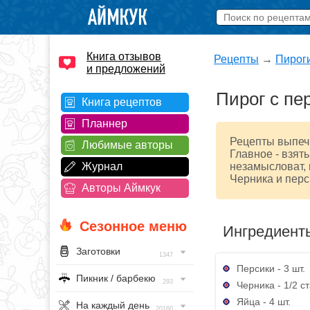
Книга отзывов
Рецепты
→
Пирог
и предложений
Пирог с пе
Книга рецептов
Планнер
Рецепты выпечк
Любимые авторы
Главное - взят
Журнал
незамысловат, 
Черника и перс
Авторы Аймкук
Сезонное меню
Ингредиент
Заготовки
1347
Персики - 3 шт.
Пикник / барбекю
293
Черника - 1/2 с
Яйца - 4 шт.
На каждый день
20160