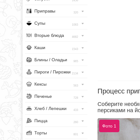
1456
Приправы
320
Супы
1083
Вторые блюда
4682
Каши
1543
Блины / Оладьи
965
Пироги / Пирожки
2134
Кексы
563
Процесс при
Печенье
728
Соберите необх
Хлеб / Лепешки
персиками на й
433
Пицца
260
Фото 1
Торты
801