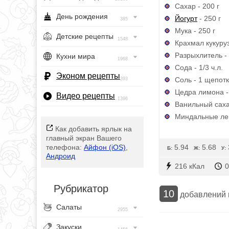
Сахар - 200 г
День рождения
Йогурт
- 250 г
385
Мука - 250 г
Детские рецепты
1548
Крахмал кукуруз
Разрыхлитель - 
Кухни мира
1968
Сода - 1/3 ч.л.
Эконом рецепты
Соль - 1 щепот
393
Цедра лимона - 
Видео рецепты
1396
Ванильный сахар
Миндальные лепе
Как добавить ярлык на
главный экран Вашего
5.94
5.68
телефона:
Айфон (iOS)
,
Б:
Ж:
У:
Андроид
216 кКал
0
Рубрикатор
10
добавлений
Салаты
2955
Закуски