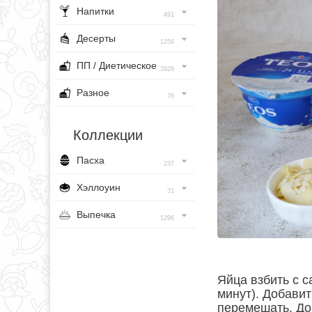
Напитки
491
Десерты
1256
ПП / Диетическое
3929
Разное
76
Коллекции
Пасха
237
Хэллоуин
31
Выпечка
1296
Яйца взбить с с
минут). Добавит
перемешать. До