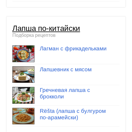
Лапша по-китайски
Подборка рецептов
Лагман с фрикадельками
Лапшевник с мясом
Гречневая лапша с
брокколи
Rёšta (лапша с булгуром
по-арамейски)