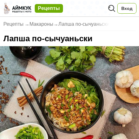
Рецепты
Вход
Рецепты
→
Макароны
→
Лапша по-сычуаньски
Лапша по-сычуаньски