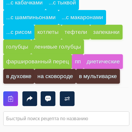
...с кабачками
...с тыквой
...с шампиньонами
...с макаронами
...с рисом
котлеты
тефтели
запеканки
голубцы
ленивые голубцы
фаршированный перец
пп
диетические
в духовке
на сковороде
в мультиварке