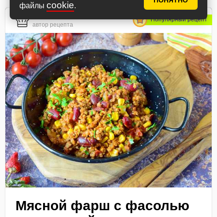
ПОНЯТНО
cookie
файлы
.
ElenaV
Популярный рецепт
автор рецепта
Мясной фарш с фасолью