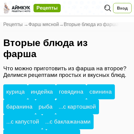
Рецепты
Вход
Рецепты
→
Фарш мясной
→
Вторые блюда из фарша
Вторые блюда из
фарша
Что можно приготовить из фарша на второе?
Делимся рецептами простых и вкусных блюд.
курица
индейка
говядина
свинина
баранина
рыба
...с картошкой
...с капустой
...с баклажанами