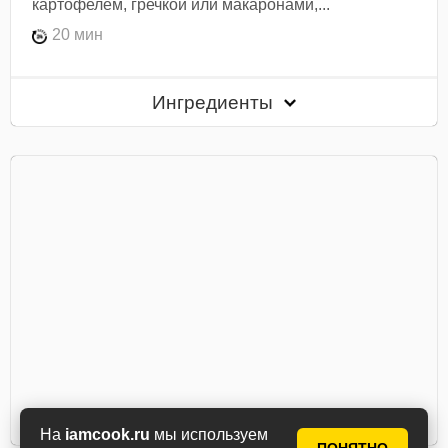
картофелем, гречкой или макаронами,...
20 мин
Ингредиенты
На
iamcook.ru
мы используем