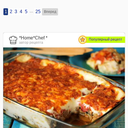
...
1
2
3
4
5
25
Вперед
*Home*Chef *
Популярный рецепт
автор рецепта