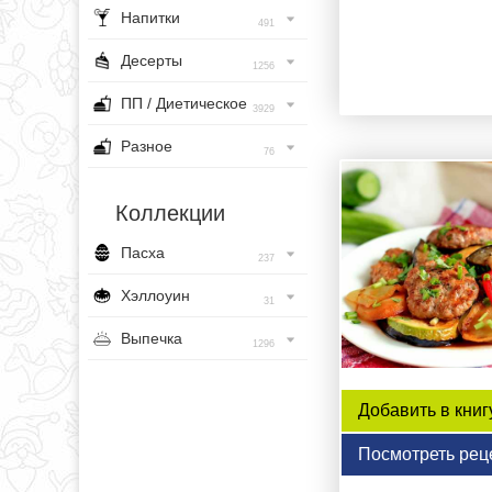
Напитки
491
Десерты
1256
ПП / Диетическое
3929
Разное
76
Коллекции
Пасха
237
Хэллоуин
31
Выпечка
1296
Добавить в книг
Посмотреть рец