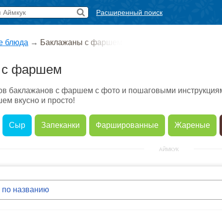
Расширенный поиск
е блюда
→
Баклажаны с фаршем
 с фаршем
ов баклажанов с фаршем с фото и пошаговыми инструкциям
ем вкусно и просто!
Сыр
Запеканки
Фаршированные
Жареные
АЙМКУК