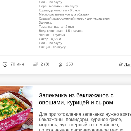
Соль - по вкусу
Перец молотый - по вкусу
Кориандр молотый - 0,5 ч.л.
Масло растительное для обжарки
Сладкий замороженный перец - для украшения
Заливка:
Томатная паста - 2 ст.л.
Вода кипяченая - 1.5 стакана
Чеснок - 1 зубчик
Сахар - 0,5 ч.л.
Соль - по вкусу
Специи - по вкусу
70 мин
2 (8)
259
Ла
Запеканка из баклажанов с
овощами, курицей и сыром
Для приготовления запеканки нужно взят
баклажаны, помидоры, куриное филе,
морковь, лук, твёрдый сыр, майонез,
подсолнечное рафинированное масло,