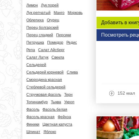
Лимон
Лук порей
Лук репчатый
Манго
Морковь
Облепиха
Огурец
Добавить в книг
Перец болгарский
Посмотреть рец
Перец сладкий
Персики
Петрушка
Помидор
Редис
Репа
Салат Айсберг
Салат Латук
Свекла
Сельдерей
Сельдерей корневой
Слива
Смородина красная
Стеблевой сельдерей
152 ккал
Стручковая фасоль
Терн
Топинамбур
Тыква
Укроп
Фасоль
Фасоль белая
Фасоль красная
Фейхоа
Финики
Цветная капуста
Шпинат
Яблоко