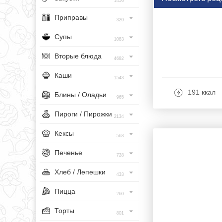
1456
Приправы
320
Супы
1083
Вторые блюда
4682
Каши
1543
191 ккал
Блины / Оладьи
965
Пироги / Пирожки
2134
Кексы
563
Печенье
728
Хлеб / Лепешки
433
Пицца
260
Торты
801