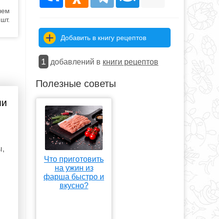
шем
шт.
Добавить в книгу рецептов
1
добавлений в
книги рецептов
Полезные советы
ми
ы,
Что приготовить
на ужин из
фарша быстро и
вкусно?