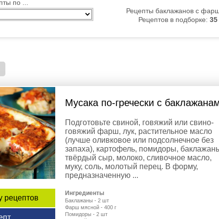
ты по ...
Рецепты баклажанов с фар
Рецептов в подборке:
35
Мусака по-гречески с баклажана
Подготовьте свиной, говяжий или свино-
говяжий фарш, лук, растительное масло
(лучше оливковое или подсолнечное без
запаха), картофель, помидоры, баклажан
твёрдый сыр, молоко, сливочное масло,
муку, соль, молотый перец. В форму,
предназначенную ...
Ингредиенты
у рецептов
Баклажаны - 2 шт
Фарш мясной - 400 г
Помидоры - 2 шт
епт