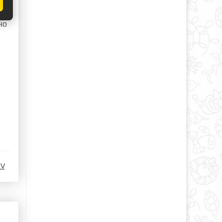
ы
но
aV