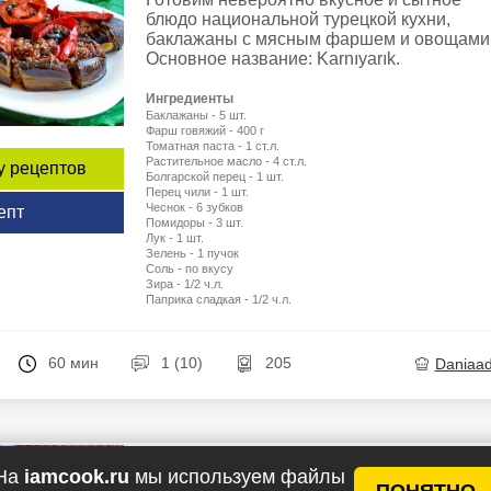
блюдо национальной турецкой кухни,
баклажаны с мясным фаршем и овощами
Основное название: Karnıyarık.
Ингредиенты
Баклажаны - 5 шт.
Фарш говяжий - 400 г
Томатная паста - 1 ст.л.
Растительное масло - 4 ст.л.
у рецептов
Болгарской перец - 1 шт.
Перец чили - 1 шт.
Чеснок - 6 зубков
епт
Помидоры - 3 шт.
Лук - 1 шт.
Зелень - 1 пучок
Соль - по вкусу
Зира - 1/2 ч.л.
Паприка сладкая - 1/2 ч.л.
60 мин
1 (10)
205
Daniaa
На
iamcook.ru
мы используем файлы
Баклажаны с мясом по-китайски
ПОНЯТНО