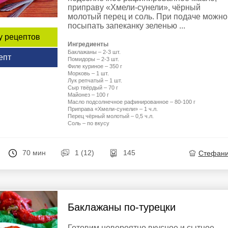
приправу «Хмели-сунели», чёрный
молотый перец и соль. При подаче можно
посыпать запеканку зеленью ...
у рецептов
Ингредиенты
Баклажаны – 2-3 шт.
епт
Помидоры – 2-3 шт.
Филе куриное – 350 г
Морковь – 1 шт.
Лук репчатый – 1 шт.
Сыр твёрдый – 70 г
Майонез – 100 г
Масло подсолнечное рафинированное – 80-100 г
Приправа «Хмели-сунели» – 1 ч.л.
Перец чёрный молотый – 0,5 ч.л.
Соль – по вкусу
70 мин
1 (12)
145
Стефан
Баклажаны по-турецки
Готовим невероятно вкусное и сытное