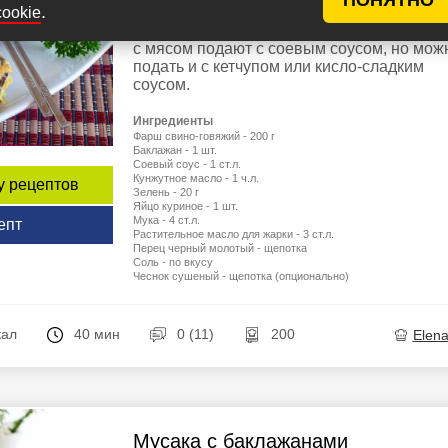
.
cookie
Традиционно фаршированные баклажан
с мясом подают с соевым соусом, но мож
подать и с кетчупом или кисло-сладким
соусом.
Ингредиенты
Фарш свино-говяжий - 200 г
Баклажан - 1 шт.
Соевый соус - 1 ст.л.
Кунжутное масло - 1 ч.л.
у рецептов
Зелень - 20 г
Яйцо куриное - 1 шт.
Мука - 4 ст.л.
епт
Растительное масло для жарки - 3 ст.л.
Перец черный молотый - щепотка
Соль - по вкусу
Чеснок сушеный - щепотка (опционально)
кал
40 мин
0 (11)
200
Elen
Мусака с баклажанами