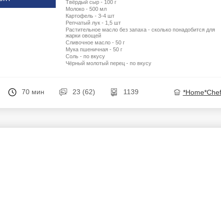
Твёрдый сыр - 100 г
Молоко - 500 мл
Картофель - 3-4 шт
Репчатый лук - 1,5 шт
Растительное масло без запаха - сколько понадобится для
жарки овощей
Сливочное масло - 50 г
Мука пшеничная - 50 г
Соль - по вкусу
Чёрный молотый перец - по вкусу
70 мин
23 (62)
1139
*Home*Chef