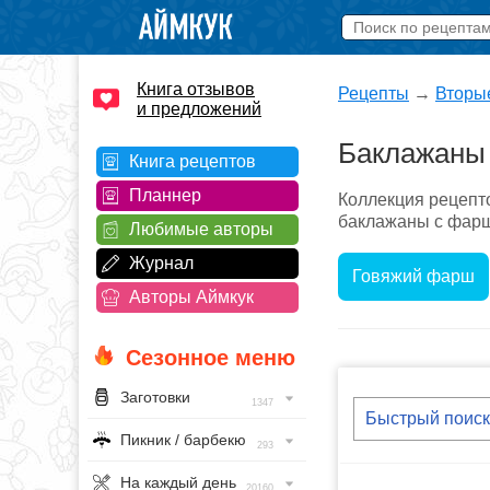
Книга отзывов
Рецепты
→
Вторы
и предложений
Баклажаны
Книга рецептов
Планнер
Коллекция рецепт
баклажаны с фарш
Любимые авторы
Журнал
Говяжий фарш
Авторы Аймкук
Сезонное меню
Заготовки
1347
Пикник / барбекю
293
На каждый день
20160