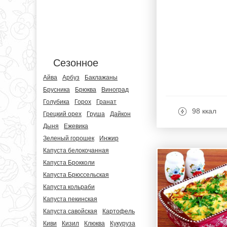
Сезонное
Айва
Арбуз
Баклажаны
Брусника
Брюква
Виноград
Голубика
Горох
Гранат
98 ккал
Грецкий орех
Груша
Дайкон
Дыня
Ежевика
Зеленый горошек
Инжир
Капуста белокочанная
Капуста Брокколи
Капуста Брюссельская
Капуста кольраби
Капуста пекинская
Капуста савойская
Картофель
Киви
Кизил
Клюква
Кукуруза