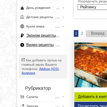
Упорядочить рецеп
День рождения
385
Детские рецепты
1548
Кухни мира
1968
1
2
Вперед
Эконом рецепты
393
Видео рецепты
1396
Как добавить ярлык на
главный экран Вашего
телефона:
Айфон (iOS)
,
Андроид
Рубрикатор
Добавить в книг
Салаты
2955
Посмотреть рец
Закуски