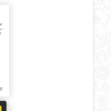
и
 -
е
-Р