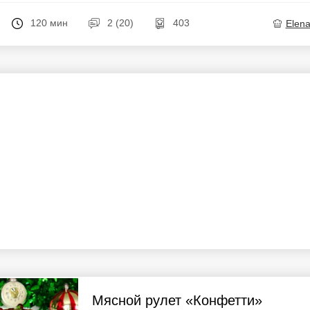
120 мин
2 (20)
403
Elen
Мясной рулет «Конфетти»