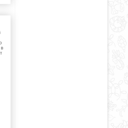
й
ю
 в
т