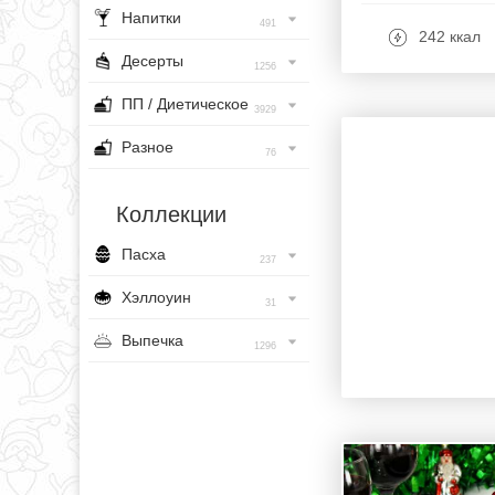
Напитки
491
242 ккал
Десерты
1256
ПП / Диетическое
3929
Разное
76
Коллекции
Пасха
237
Хэллоуин
31
Выпечка
1296