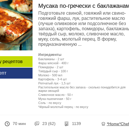
Мусака по-гречески с баклажана
Подготовьте свиной, говяжий или свино-
говяжий фарш, лук, растительное масло
(лучше оливковое или подсолнечное без
запаха), картофель, помидоры, баклажан
твёрдый сыр, молоко, сливочное масло,
муку, соль, молотый перец. В форму,
предназначенную ...
Ингредиенты
Баклажаны - 2 шт
у рецептов
Фарш мясной - 400 г
Помидоры - 2 шт
Твёрдый сыр - 100 г
епт
Молоко - 500 мл
Картофель - 3-4 шт
Репчатый лук - 1,5 шт
Растительное масло без запаха - сколько понадобится для
жарки овощей
Сливочное масло - 50 г
Мука пшеничная - 50 г
Соль - по вкусу
Чёрный молотый перец - по вкусу
70 мин
23 (62)
1139
*Home*Chef