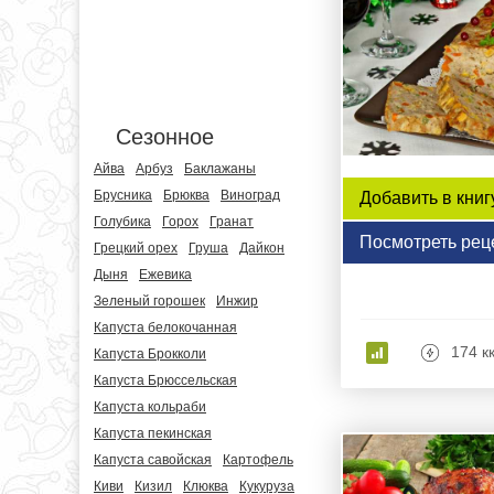
Сезонное
Айва
Арбуз
Баклажаны
Брусника
Брюква
Виноград
Добавить в книг
Голубика
Горох
Гранат
Посмотреть рец
Грецкий орех
Груша
Дайкон
Дыня
Ежевика
Зеленый горошек
Инжир
Капуста белокочанная
174 к
Капуста Брокколи
Капуста Брюссельская
Капуста кольраби
Капуста пекинская
Капуста савойская
Картофель
Киви
Кизил
Клюква
Кукуруза