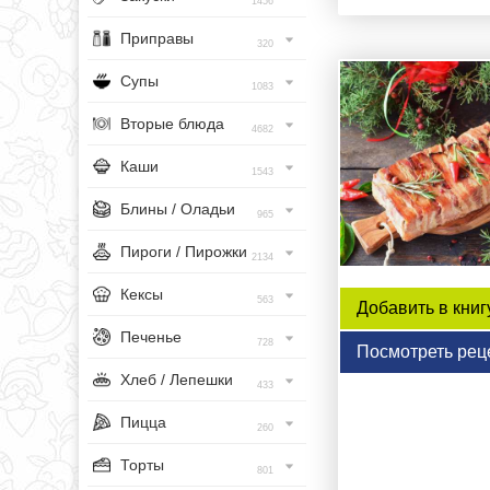
1456
Приправы
320
Супы
1083
Вторые блюда
4682
Каши
1543
Блины / Оладьи
965
Пироги / Пирожки
2134
Кексы
563
Добавить в книг
Печенье
728
Посмотреть рец
Хлеб / Лепешки
433
Пицца
260
Торты
801