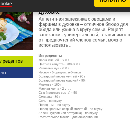
.
cookie
Овощная запеканка с фаршем в
духовке
Аппетитная запеканка с овощами и
фаршем в духовке – отличное блюдо для
обеда или ужина в кругу семьи. Рецепт
запеканки - универсальный, в зависимост
от предпочтений членов семьи, можно
использовать ...
Ингредиенты
Фарш мясной - 500 г
у рецептов
Цветная капуста - 700-800 г
Репчатый лук - 200 г
епт
Чеснок - 5 средних зубчиков
Болгарский перец желтый - 90 г
Болгарский перец красный - 90 г
Морковь - 160 г
Манная крупа - 2 ст.л.
Сыр (твердого сорта) - 50 г
Сметана - 80 г
Соль - по вкусу
Перец ч.м. - по вкусу
Перец красный острый молотый - по вкусу
Зелень (укроп или петрушка) - по вкусу
Растительное масло - для обжаривания