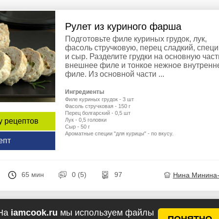
Рулет из куриного фарша
Подготовьте филе куриных грудок, лук,
фасоль стручковую, перец сладкий, специ
и сыр. Разделите грудки на основную часть
внешнее филе и тонкое нежное внутренн
филе. Из основной части ...
Ингредиенты
Филе куриных грудок - 3 шт
Фасоль стручковая - 150 г
Перец болгарский - 0,5 шт
Лук - 0,5 головки
у рецептов
Сыр - 50 г
Ароматные специи "для курицы" - по вкусу.
епт
65 мин
0 (5)
97
Нина Минина
На
iamcook.ru
мы используем файлы
ПОНЯТНО