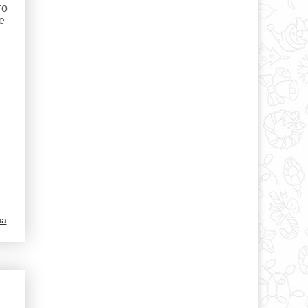
го
е
на