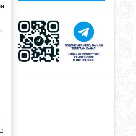
ми
ы,
 *