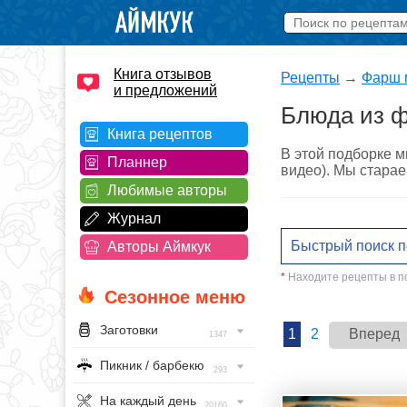
Книга отзывов
Рецепты
→
Фарш 
и предложений
Блюда из ф
Книга рецептов
В этой подборке м
Планнер
видео). Мы старае
Любимые авторы
Журнал
Авторы Аймкук
*
Находите рецепты в по
Сезонное меню
Заготовки
1
2
Вперед
1347
Пикник / барбекю
293
На каждый день
20160