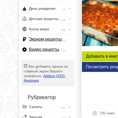
День рождения
385
Детские рецепты
1548
Кухни мира
1968
Эконом рецепты
393
Видео рецепты
1396
Добавить в книг
Как добавить ярлык на
Посмотреть рец
главный экран Вашего
телефона:
Айфон (iOS)
,
Андроид
Рубрикатор
Салаты
2955
191 ккал
Закуски