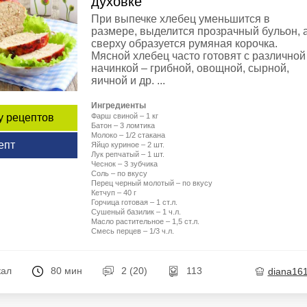
духовке
При выпечке хлебец уменьшится в
размере, выделится прозрачный бульон, 
сверху образуется румяная корочка.
Мясной хлебец часто готовят с различной
начинкой – грибной, овощной, сырной,
яичной и др. ...
Ингредиенты
Фарш свиной – 1 кг
у рецептов
Батон – 3 ломтика
Молоко – 1/2 стакана
епт
Яйцо куриное – 2 шт.
Лук репчатый – 1 шт.
Чеснок – 3 зубчика
Соль – по вкусу
Перец черный молотый – по вкусу
Кетчуп – 40 г
Горчица готовая – 1 ст.л.
Сушеный базилик – 1 ч.л.
Масло растительное – 1,5 ст.л.
Смесь перцев – 1/3 ч.л.
кал
80 мин
2 (20)
113
diana16