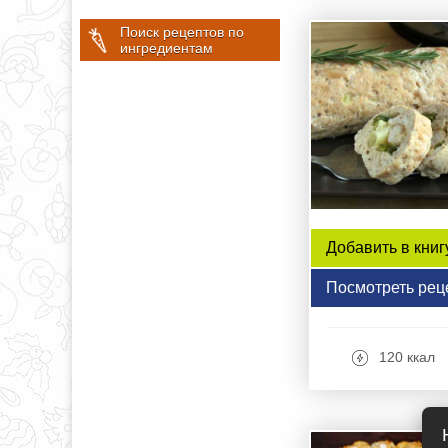
Поиск рецептов по
ингредиентам
Добавить в книг
Посмотреть рец
120 ккал