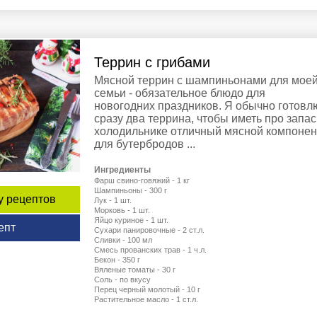
Террин с грибами
Мясной террин с шампиньонами для мое
семьи - обязательное блюдо для
новогодних праздников. Я обычно готовл
сразу два террина, чтобы иметь про запас
холодильнике отличный мясной компонен
для бутербродов ...
Ингредиенты
Фарш свино-говяжий - 1 кг
Шампиньоны - 300 г
у рецептов
Лук - 1 шт.
Морковь - 1 шт.
Яйцо куриное - 1 шт.
епт
Сухари панировочные - 2 ст.л.
Сливки - 100 мл
Смесь прованских трав - 1 ч.л.
Бекон - 350 г
Вяленые томаты - 30 г
Соль - по вкусу
Перец черный молотый - 10 г
Растительное масло - 1 ст.л.