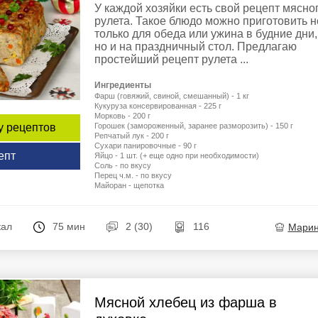
У каждой хозяйки есть свой рецепт мясно
рулета. Такое блюдо можно приготовить н
только для обеда или ужина в будние дни,
но и на праздничный стол. Предлагаю
простейший рецепт рулета ...
Ингредиенты
Фарш (говяжий, свиной, смешанный) - 1 кг
Кукуруза консервированная - 225 г
Морковь - 200 г
Горошек (замороженный, заранее разморозить) - 150 г
у рецептов
Репчатый лук - 200 г
Сухари панировочные - 90 г
епт
Яйцо - 1 шт. (+ еще одно при необходимости)
Соль - по вкусу
Перец ч.м. - по вкусу
Майоран - щепотка
кал
75 мин
2 (30)
116
Мари
Мясной хлебец из фарша в