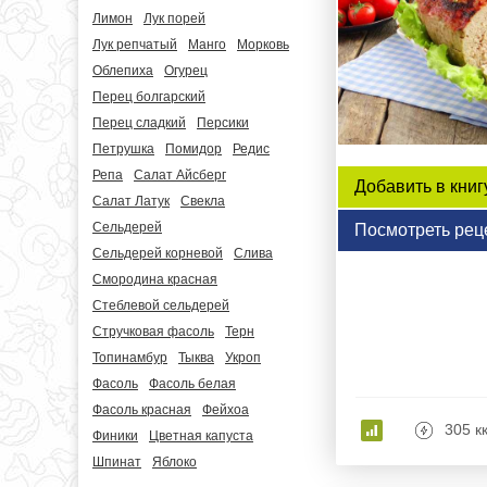
Лимон
Лук порей
Лук репчатый
Манго
Морковь
Облепиха
Огурец
Перец болгарский
Перец сладкий
Персики
Петрушка
Помидор
Редис
Репа
Салат Айсберг
Добавить в книг
Салат Латук
Свекла
Сельдерей
Посмотреть рец
Сельдерей корневой
Слива
Смородина красная
Стеблевой сельдерей
Стручковая фасоль
Терн
Топинамбур
Тыква
Укроп
Фасоль
Фасоль белая
Фасоль красная
Фейхоа
305 к
Финики
Цветная капуста
Шпинат
Яблоко