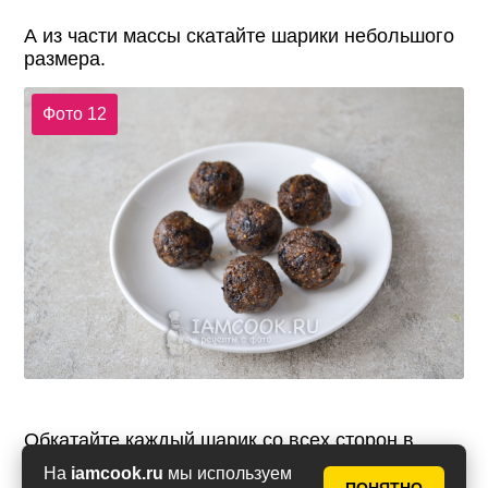
А из части массы скатайте шарики небольшого
размера.
Фото 12
Обкатайте каждый шарик со всех сторон в
семенах кунжута или мака, кокосовой стружки,
На
iamcook.ru
мы используем
дробленого ореха.